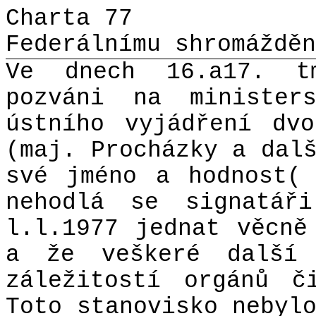
Charta 77
Federálnímu shromážděn
Ve dnech 16.a17. t
pozváni na minister
ústního vyjádření dv
(maj. Procházky a dal
své jméno a hodnost(
nehodlá se signatář
l.l.1977 jednat věcně
a že veškeré další
záležitostí orgánů č
Toto stanovisko nebyl