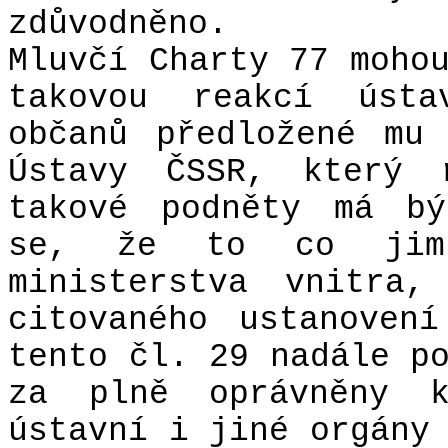
zdůvodněno.
Mluvčí Charty 77 moho
takovou reakcí ústa
občanů předložené mu
Ústavy ČSSR, který 
takové podněty má bý
se, že to co jim 
ministerstva vnitra,
citovaného ustanoven
tento čl. 29 nadále p
za plně oprávněny k
ústavní i jiné orgány