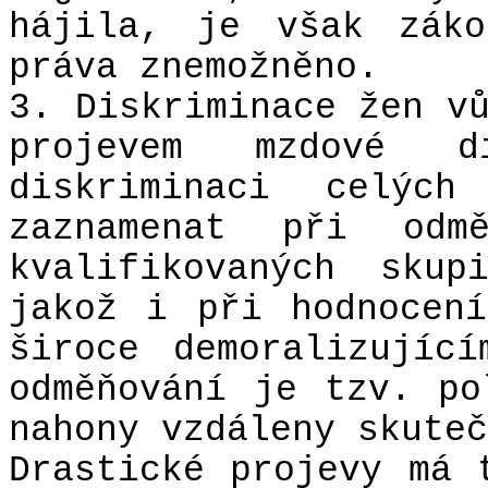
hájila, je však záko
práva znemožněno.
3. Diskriminace žen v
projevem mzdové d
diskriminaci celých
zaznamenat při odmě
kvalifikovaných skup
jakož i při hodnocen
široce demoralizujíc
odměňování je tzv. po
nahony vzdáleny skuteč
Drastické projevy má 