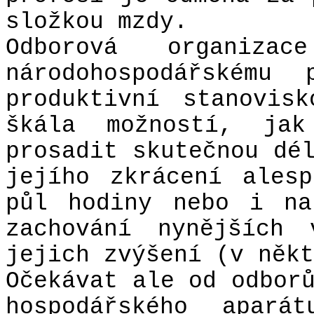
složkou mzdy.
Odborová organiza
národohospodářskému 
produktivní stanovis
škála možností, ja
prosadit skutečnou dé
jejího zkrácení ales
půl hodiny nebo i na
zachování nynějších 
jejich zvýšení (v někt
Očekávat ale od odbor
hospodářského apar