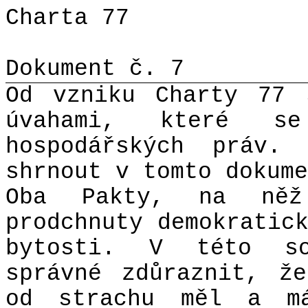
Charta 77
Dokument č. 7
Od vzniku Charty 77 
úvahami, které s
hospodářských práv.
shrnout v tomto dokume
Oba Pakty, na něž
prodchnuty demokratic
bytosti. V této so
správné zdůraznit, ž
od strachu měl a má