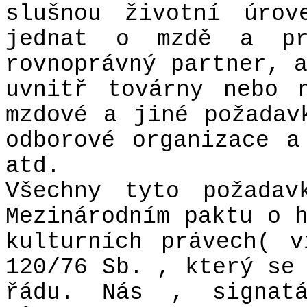
slušnou životní úrov
jednat o mzdě a pra
rovnoprávný partner, 
uvnitř továrny nebo 
mzdové a jiné požadav
odborové organizace a
atd.
Všechny tyto požadav
Mezinárodním paktu o 
kulturních právech( 
120/76 Sb. , který se
řádu. Nás , signat