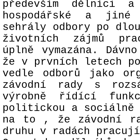
především dělníci a
hospodářské a jiné 
sehrály odbory po dlo
životních zájmů pra
úplně vymazána. Dávn
že v prvních letech p
vedle odborů jako or
závodní rady s rozsá
výrobně řídící funk
politickou a sociálně
na to , že závodní r
druhu v radách pracují