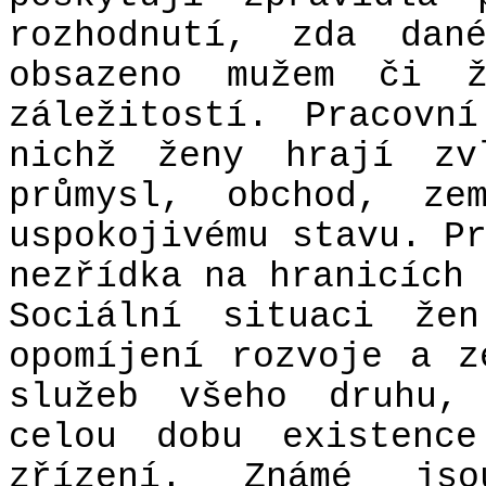
rozhodnutí, zda dan
obsazeno mužem či ž
záležitostí. Pracovn
nichž ženy hrají zv
průmysl, obchod, ze
uspokojivému stavu. P
nezřídka na hranicích 
Sociální situaci žen
opomíjení rozvoje a z
služeb všeho druhu,
celou dobu existence
zřízení. Známé js