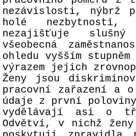
pracovního poměru z 
nezávislosti, nýbrž 
holé nezbytnosti
nezajišťuje slušn
všeobecná zaměstnan
ohledu vyšším stupněm
výrazem jejich zrovnop
Ženy jsou diskrimino
pracovní zařazení a o
údaje z první polovin
vydělávají asi o t
Odvětví, v nichž ženy
poskytují zpravidla 