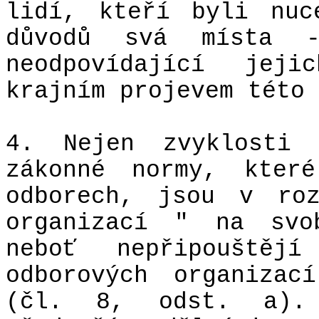
lidí, kteří byli nuc
důvodů svá místa -
neodpovídající jej
krajním projevem této 
4. Nejen zvyklosti 
zákonné normy, kter
odborech, jsou v roz
organizací " na svo
neboť nepřipouštěj
odborových organizac
(čl. 8, odst. a). 