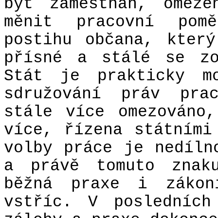
být zaměstnán, omeze
měnit pracovní pom
postihu občana, kter
přísné a stálé se zo
Stát je prakticky mo
sdružování práv pra
stále více omezováno
více, řízena státními
volby práce je nedíln
a právě tomuto znak
běžná praxe i zákon
vstříc. V posledních