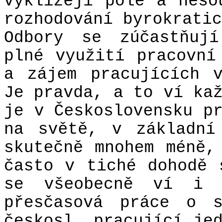
vyklízejí pole a neso
rozhodování byrokratic
Odbory se zúčastňují
plné využití pracovní
a zájem pracujících 
Je pravda, a to ví ka
je v Československu p
na světě, v základní
skutečně mnohem méně,
často v tiché dohodě 
se všeobecně ví i 
přesčasová práce o s
českosl. pracující je