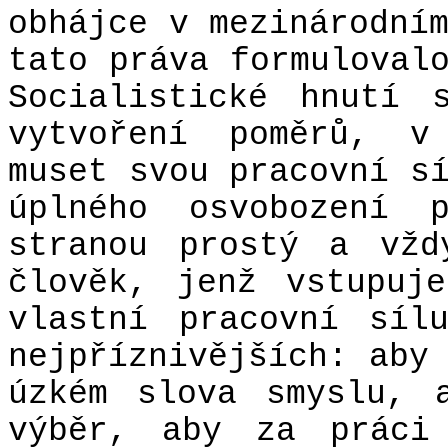
obhájce v mezinárodní
tato práva formuloval
Socialistické hnutí 
vytvoření poměrů, v
muset svou pracovní s
úplného osvobození 
stranou prostý a vžd
člověk, jenž vstupuj
vlastní pracovní síl
nejpříznivějších: aby
úzkém slova smyslu, 
výběr, aby za práci 