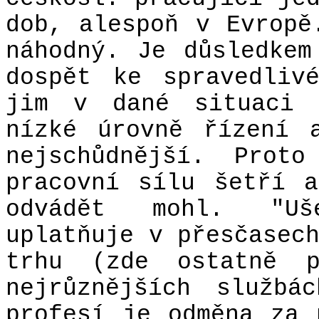
dob, alespoň v Evropě
náhodný. Je důsledkem
dospět ke spravedliv
jim v dané situaci 
nízké úrovně řízení 
nejschůdnější. Proto
pracovní sílu šetří 
odvádět mohl. "Uš
uplatňuje v přesčasec
trhu (zde ostatně p
nejrůznějších službá
profesí je odměna za 