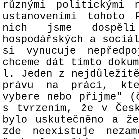
různými politickými 
ustanoveními tohoto 
nich jsme dospě
hospodářských a sociá
si vynucuje nepředpo
chceme dát tímto dokum
l. Jeden z nejdůležit
právu na práci, kte
vybere nebo přijme" (
s tvrzením, že v Čes
bylo uskutečněno a ž
zde neexistuje nezam