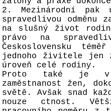
zálohy a praxe dokonce
2. Mezinárodní pak 
spravedlivou odměnu z
na slušný život rodi
právo na spravedl
Československu téměř
jednoho živitele jen 
úroveň celé rodiny.
Proto také je v 
zaměstnanost žen, dok
světě. Avšak snad kaž
nouze ctnost. Vět