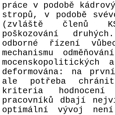
práce v podobě kádrov
stropů, v podobě svév
(zvláště členů K
poškozování druhýc
odborné řízení vůb
mechanismu odměňován
mocenskopolitických 
deformována: na prvn
ale potřeba chráni
kriteria hodnocení
pracovníků dbají nej
optimální vývoj není