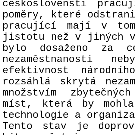
českoslovenští pracu
poměry, které odstran
pracující mají v tom
jistotu než v jiných 
bylo dosaženo za c
nezaměstnanosti ne
efektivnost národníh
rozsáhlá skrytá neza
množstvím zbytečnýc
míst, která by mohla
technologie a organiza
Tento stav je doprov