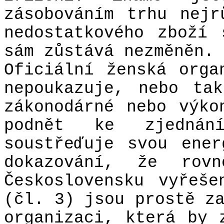
zásobováním trhu nejr
nedostatkového zboží
sám zůstává nezměněn.
Oficiální ženská orga
nepoukazuje, nebo ta
zákonodárné nebo výko
podnět ke zjednán
soustřeďuje svou ene
dokazování, že rov
Československu vyřeš
(čl. 3) jsou prostě z
organizaci, která by 