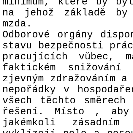
minimum, které by by
na jehož základě by 
mzda.
Odborové orgány dispo
stavu bezpečnosti prá
pracujících vůbec, 
faktickém snižování
zjevným zdražováním a
nepořádky v hospodař
všech těchto směrech
řešení. Místo , aby
jakémkoli zásadním 