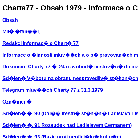
Charta77 - Obsah 1979 - Informace o 
Obsah
Mil� �ten��i,
Redakci Informac� o Chart� 77
Informace o �innosti mluv��ch a o p�ipravovan�ch ma
Dokument Charty 77 �. 24 o svobod� cestov�n� do ciz
Sd�len� V�boru na obranu nespravedliv� st�han�ch
Telegram mluv��ch Charty 77 z 31.3.1979
Ozn�men�
Sd�len� �. 90 (Dal�� trestn� st�h�n� Ladislava Lis
Sd�len� �. 91 Rozsudek nad Ladislavem Cermanem)
Sd�len� �. 93 (Razie proti neofici�ln� kultu�e)