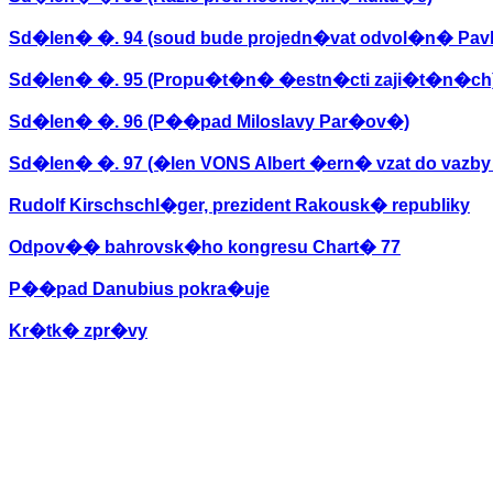
Sd�len� �. 94 (soud bude projedn�vat odvol�n� Pavl
Sd�len� �. 95 (Propu�t�n� �estn�cti zaji�t�n�ch
Sd�len� �. 96 (P��pad Miloslavy Par�ov�)
Sd�len� �. 97 (�len VONS Albert �ern� vzat do vazby 
Rudolf Kirschschl�ger, prezident Rakousk� republiky
Odpov�� bahrovsk�ho kongresu Chart� 77
P��pad Danubius pokra�uje
Kr�tk� zpr�vy