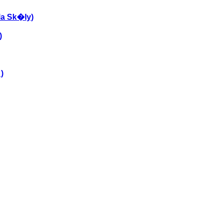
a Sk�ly)
)
)