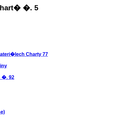
Chart� �. 5
teri�lech Charty 77
iny
 �. 92
e)