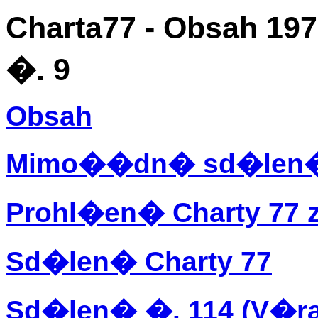
Charta77 - Obsah 197
�. 9
Obsah
Mimo��dn� sd�len
Prohl�en� Charty 77 z
Sd�len� Charty 77
Sd�len� �. 114 (V�ra