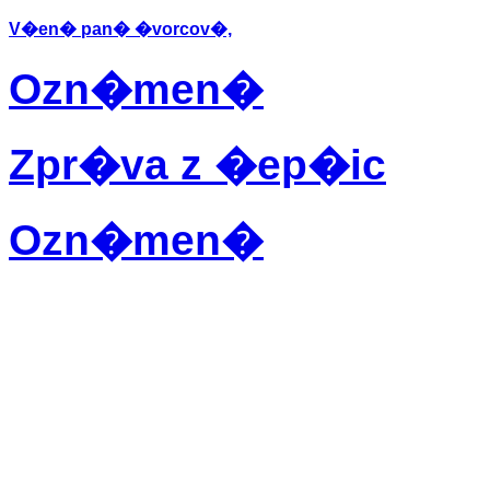
V�en� pan� �vorcov�,
Ozn�men�
Zpr�va z �ep�ic
Ozn�men�