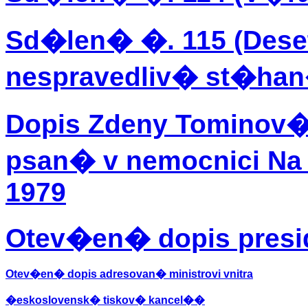
Sd�len� �. 115 (Dese
nespravedliv� st�han
Dopis Zdeny Tominov�
psan� v nemocnici Na 
1979
Otev�en� dopis presid
Otev�en� dopis adresovan� ministrovi vnitra
�eskoslovensk� tiskov� kancel��