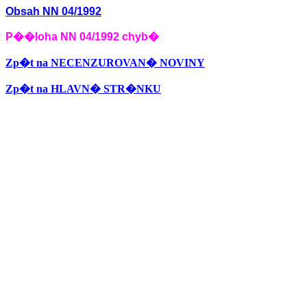
Obsah NN 04/1992
P��loha NN 04/1992 chyb�
Zp�t na NECENZUROVAN� NOVINY
Zp�t na HLAVN� STR�NKU