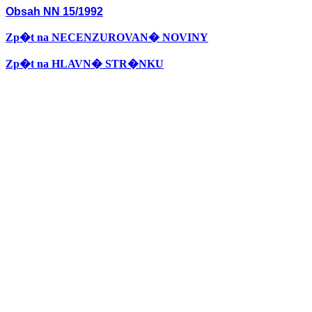
Obsah NN 15/1992
Zp�t na NECENZUROVAN� NOVINY
Zp�t na HLAVN� STR�NKU