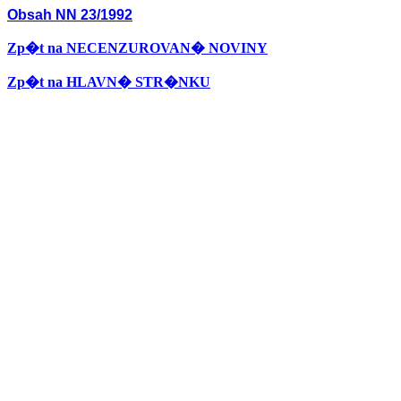
Obsah NN 23/1992
Zp�t na NECENZUROVAN� NOVINY
Zp�t na HLAVN� STR�NKU