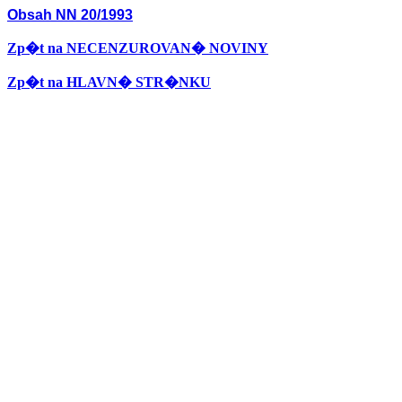
Obsah NN 20/1993
Zp�t na NECENZUROVAN� NOVINY
Zp�t na HLAVN� STR�NKU