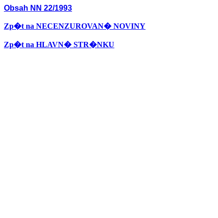
Obsah NN 22/1993
Zp�t na NECENZUROVAN� NOVINY
Zp�t na HLAVN� STR�NKU