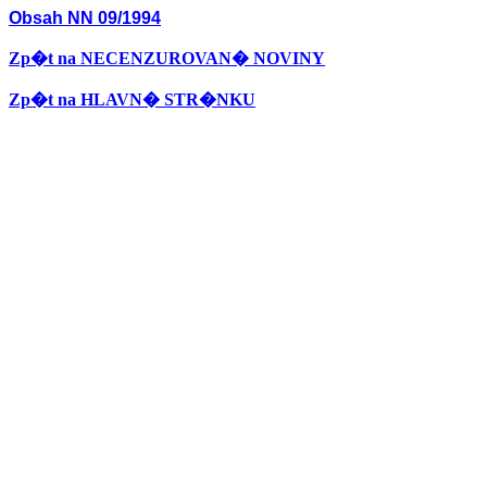
Obsah NN 09/1994
Zp�t na NECENZUROVAN� NOVINY
Zp�t na HLAVN� STR�NKU