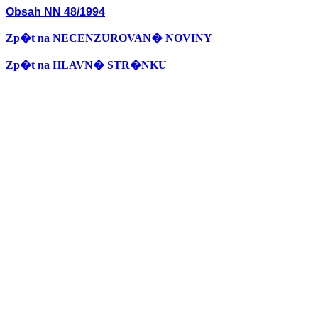
Obsah NN 48/1994
Zp�t na NECENZUROVAN� NOVINY
Zp�t na HLAVN� STR�NKU