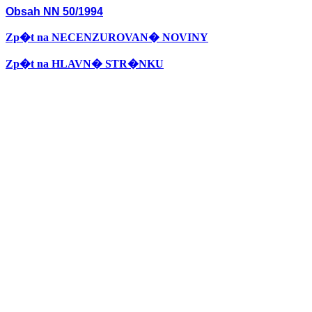
Obsah NN 50/1994
Zp�t na NECENZUROVAN� NOVINY
Zp�t na HLAVN� STR�NKU