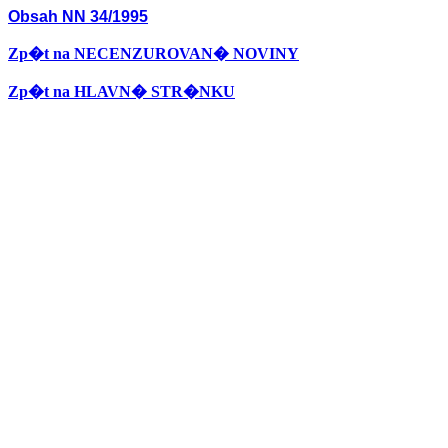
Obsah NN 34/1995
Zp�t na NECENZUROVAN� NOVINY
Zp�t na HLAVN� STR�NKU