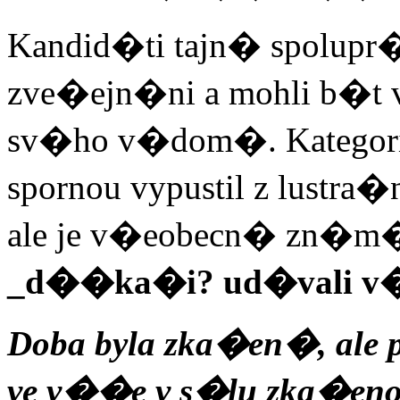
Kandid�ti tajn� spolupr�
zve�ejn�ni a mohli b�t v 
sv�ho v�dom�. Kategori
spornou vypustil z lustr
ale je v�eobecn� zn�m
_d��ka�i? ud�vali v�ce
Doba byla zka�en�, ale 
ve v��e v s�lu zka�eno