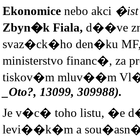
Ekonomice
nebo akci
�is
Zbyn�k Fiala,
d��ve zn
svaz�ck�ho den�ku MF,
ministerstvo financ�, za
tiskov�m mluv��m Vl
_Oto?, 13099, 309988).
Je v�c� toho listu, �
levi��k�m a sou�asn