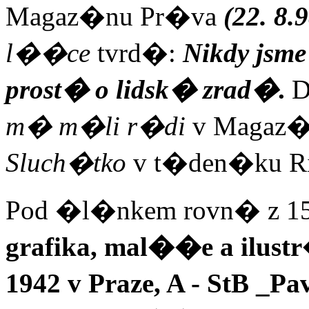
Magaz�nu Pr�va
(22. 8.
l��ce
tvrd�:
Nikdy jsme
prost� o lidsk� zrad�
.
D
m� m�li r�di
v Magaz
Sluch�tko
v t�den�ku R
Pod �l�nkem rovn� z 15
grafika, mal��e a ilust
1942 v Praze, A - StB _Pa