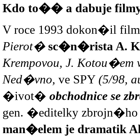
Kdo to�� a dabuje film
V roce 1993 dokon�il fi
Pierot�
sc�n�rista A. 
Krempovou, J. Kotou�em v 
Ned�vno,
ve SPY
(5/98, 
�ivot�
obchodnice se z
gen. �editelky zbrojn�ho
man�elem je dramatik A