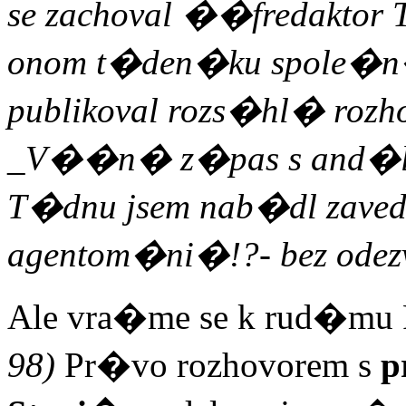
se zachoval ��fredakto
onom t�den�ku spole�n� s
publikoval rozs�hl� roz
_V��n� z�pas s and�lem
T�dnu jsem nab�dl zaved
agentom�ni�!?- bez odezv
Ale vra�me se k rud�m
98)
Pr�vo rozhovorem s
p