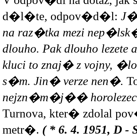
d�l�te, odpov�d�l:
J�
na raz�tka mezi nep�lsk
dlouho. Pak dlouho lezete 
kluci to znaj� z vojny,
s�m. Jin� verze nen�.
To
nejzn�m�j�� horolezec
Turnova, kter� zdolal po
metr�.
( * 6. 4. 1951, D 