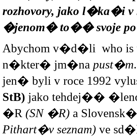
rozhovory, jako l�ka�i 
�jenom� to�
�
svoje po
Abychom v�d�li who is w
n�kter� jm�na
pust�m
jen� byli v roce 1992 vylu
StB)
jako tehdej�� �l
�R
(SN �R)
a Slovensk�
Pithart�v seznam)
ve sd�