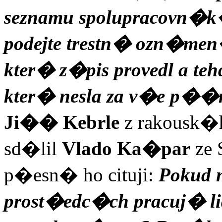
seznamu spolupracovn�k
podejte trestn� ozn�m
kter� z�pis provedl a t
kter� nesla za v�e p��
Ji�� Kebrle
z rakousk�h
sd�lil
Vlado Ka�par
ze
p�esn� ho cituji:
Pokud 
prost�edc�ch pracuj� l