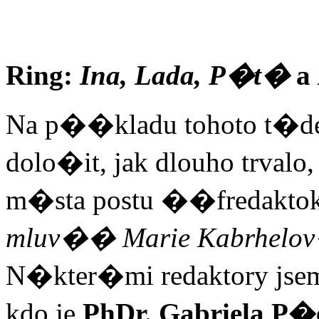
Ring:
Ina, Lada, P�t�
a
Na p��kladu tohoto t�
dolo�it, jak dlouho trva
m�sta postu ��fredakto
mluv�� Marie Kabrhelo
N�kter�mi redaktory jsem
kdo je
PhDr. Gabriela P�e