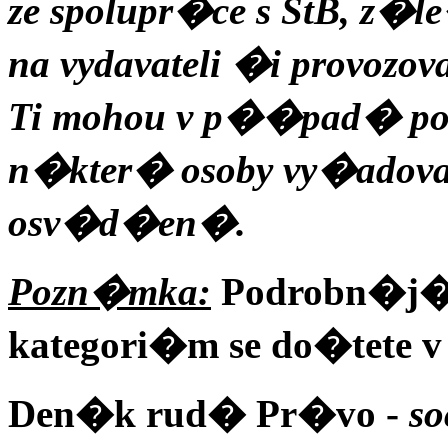
ze spolupr�ce s StB, z�
na vydavateli �i provozov
Ti mohou v p��pad� 
n�kter� osoby vy�adov
osv�d�en�.
Pozn�mka:
Podrobn�j��
kategori�m se do�tete 
Den�k rud� Pr�vo -
s