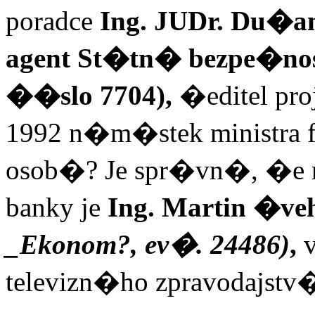
poradce
Ing. JUDr. Du�an
agent St�tn� bezpe�no
��slo 7704),
�editel pro
1992 n�m�stek ministra
osob�? Je spr�vn�, �
banky je
Ing. Martin �ve
_Ekon
om?, ev�. 24486)
,
televizn�ho zpravodajst