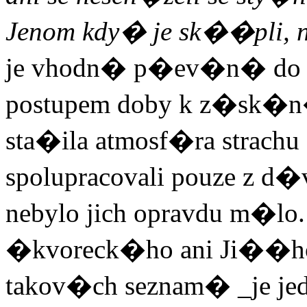
Jenom kdy� je sk��pli, 
je v
hodn� p�ev�n� do d
postupem doby k z�sk�n
sta�ila atmosf�ra strachu 
spolupracovali pouze z d
nebylo jich opravdu m�lo
�kvor
e
ck�ho ani Ji��
takov�ch seznam� _je je