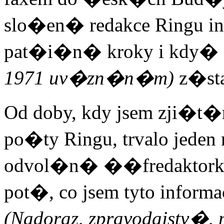
slo�en� redakce Ringu i
pat�i�n� kroky i kdy� 
1971 uv�zn�n�m)
z�sta
Od doby, kdy jsem zji�t
po�ty Ringu, trvalo jede
odvol�n� ��fredaktorky.
pot�, co jsem tyto inform
(Nadoraz, zpravodajstv�, p