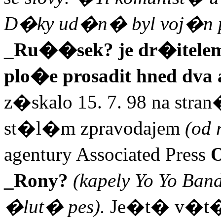
D�ky ud�n� byl voj�n 
_Ru��sek? je dr�itelem
plo�e prosadit hned dva 
z�skalo 15. 7. 98 na stran
st�l�m zpravodaj
em
(od 
agentury Associated Press
O
_Rony?
(kapely Yo Yo Ba
�lut� pes).
Je�t� v�t��