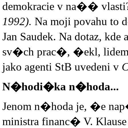
demokracie v na�� vlasti
1992).
Na moji povahu to
Jan Saudek. Na dotaz, kd
sv�ch prac�, �ekl, lidem,
jako agenti StB uvedeni v
C
N�hodi�ka n�hoda...
Jenom n�hoda je, �e na
ministra financ� V. Kla