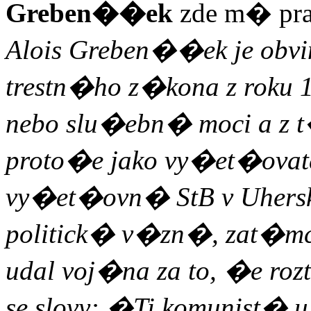
Greben��ek
zde m� pra
Alois Greben��ek je obv
trestn�ho z�kona z rok
nebo slu�ebn� moci a z
proto�e jako vy�et�ovate
vy�et�ovn� StB v Uhersk
politick� v�zn�, zat�m
udal voj�na za to, �e ro
se
s
lovy: �Ti komunist�