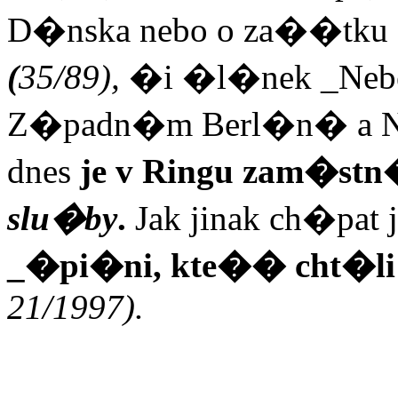
D�nska nebo o za��tku
(
35/89),
�i �l�nek _Nebe
Z�padn�m Berl�n� a 
dnes
je v Ringu zam�stn
slu�by
.
Jak jinak ch�pat 
_�pi�ni, kte�� cht�li
21/1997).