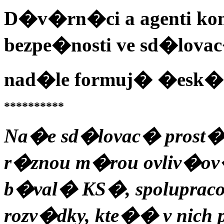
D�v�rn�ci a agenti ko
bezpe�nosti ve sd�lov
nad�le formuj� �es
**********
Na�e sd�lovac� prost�ed
r�znou m�rou ovliv�ov�n
b�val� KS�, spolupraco
rozv�dky, kte�� v nic