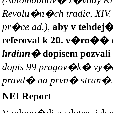
Revolu�n�ch tradic, XIV.
pr�ce ad.),
aby v tehde
referoval k 20. v�ro�� 
hrdinn�
dopisem pozv
al
dopis 99 pragov�k� vy�e
pravd� na prvn� stran�.
NEI Report
V odpov�di na dotaz, jak s