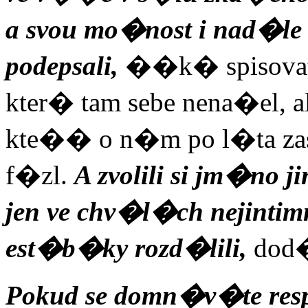
a svou mo�nost i nad�le
podepsali,
��k� spisova
kter� tam sebe nena�el, 
kte�� o n�m po l�ta zas
f�zl.
A zvolili si jm�n
jen ve chv�l�ch nejinti
est�b�ky rozd�lili,
dod
Pokud se domn�v�te resp