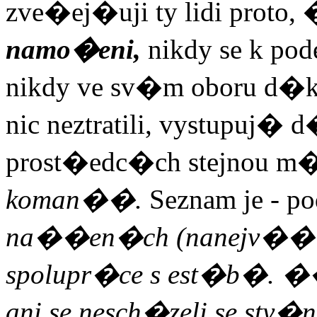
zve�ej�uji ty lidi prot
namo�eni,
nikdy se k p
nikdy ve sv�m oboru d�
nic neztratili, vystupuj�
prost�edc�ch stejnou m
koman��.
Seznam je - p
na��en�ch (nanejv�� p
spolupr�ce s est�b�. 
ani se nesch�zeli se st