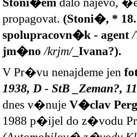
Stoni�em
dalo najevo, �e
propagovat.
(Stoni�, * 18.
spolupracovn�k - agent
/
jm�no
/krjm/
_Ivana?).
V Pr�vu nenajdeme jen
fo
1938, D - StB _Zeman?, 1
dnes v�nuje
V�clav Perg
1988 p�ijel do z�vodu Pr
(Automobilov� z�vody Kl