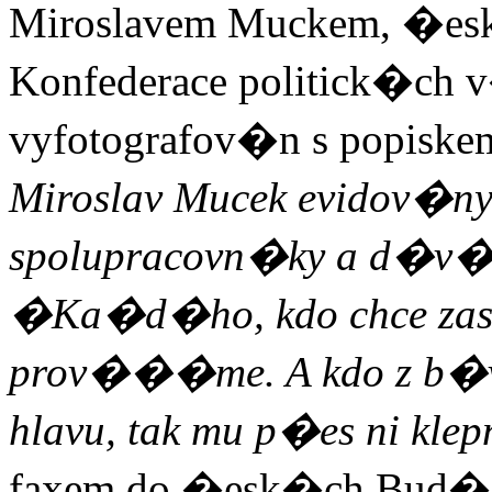
Miroslavem Muckem, �e
Konfederace politick�c
vyfotografov�n s popiske
Miroslav Mucek evidov�n
spolupracovn�ky a d�v
�Ka�d�ho, kdo chce zast
prov���me. A kdo z b�
hlavu, tak mu p�es ni kl
faxem do �esk�ch Bud�j