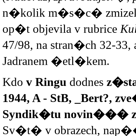
n�kolik m�s�c� zmize
op�t objevila v rubrice
Ku
47/98, na stran�ch 32-33, a
Jadranem �etl�kem.
Kdo
v Ringu
dodnes
z�st
1944, A - StB, _Bert?, 
Syndik�tu novin��� ze 
Sv�t� v obrazech, nap