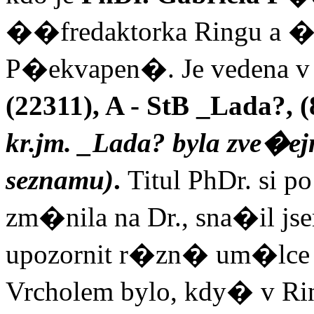
��fredaktorka Ringu a 
P�ekvapen�. Je ved
ena v
(22311), A - StB _Lada?,
kr.jm. _Lada? byla zve�ej
seznamu)
.
Titul PhDr. si
zm�nila na Dr., sna�il j
upozornit r�zn� um�lce 
Vrcholem bylo, kdy� v R