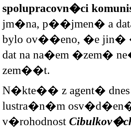
spolupracovn�ci komuni
jm�na, p��jmen� a data
bylo ov��eno, �e jin�
dat na na�em �zem� ne�
zem��t.
N�kte�� z agent� dne
lustra�n�m osv�d�en�m
v�rohodnost
Cibulkov�c