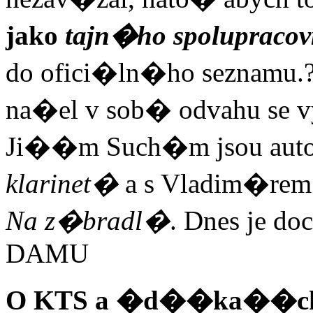
jako
tajn�ho spolupraco
do ofici�ln�ho seznamu.
na�el v sob� odvahu se 
Ji��m Such�m jsou autor
klarinet�
a s Vladim�re
Na z�bradl�
. Dnes je d
DAMU
O KTS a �d��ka��