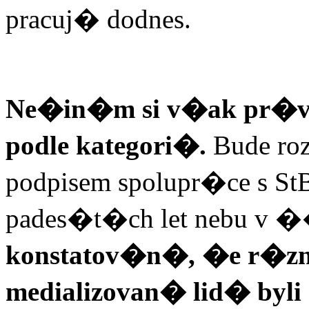
pracuj� dodnes.
Ne�in�m si v�ak pr�vo
podle kategori�.
Bude ro
podpisem spolupr�ce s S
pades�t�ch let nebu v 
konstatov�n�, �e r�z
medializovan� lid� byli