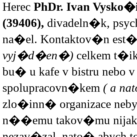
Herec
PhDr. Ivan Vysko�il,
(39406),
divadeln�k, psych
na�el. Kontaktov�n est
vyj�d�en�)
celk
em t�ik
bu� u kafe v bistru neb
spolupracovn�kem
( a n
zlo�inn� organizace nebyl
n��emu takov�mu nijak
nezav�zal, nato� abych t