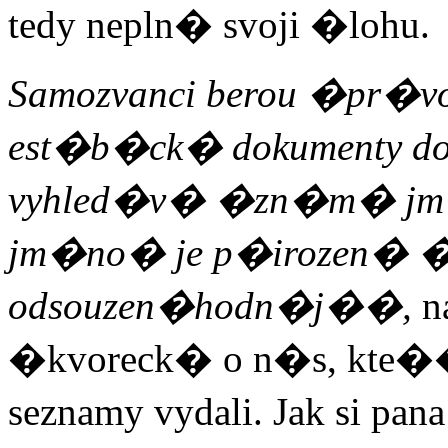
tedy nepln� svoji �lohu.
Samozvanci berou �pr�v
est�b�ck� dokumenty do
vyhled�v� �zn�m� j
jm�no� je p�irozen� �
odsouzen�hodn�j��,
n
�kvoreck� o n�s, kte��
seznamy vydali. Jak si pa