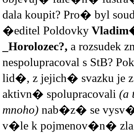
dala koupit? Pro� byl so
�editel Poldovky
Vladim�
_Horolozec?,
a rozsudek
nespolupracoval s StB? P
lid�, z jejich� svazku je
aktivn� spolupracovali
(a
mnoho)
nab�z� se vysv�
v�le k pojmenov�n� zl