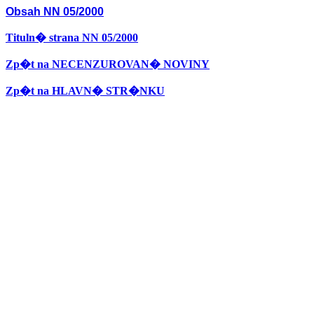
Obsah NN 05/2000
Tituln� strana NN 05/2000
Zp�t na NECENZUROVAN� NOVINY
Zp�t na HLAVN� STR�NKU