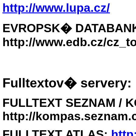
http://www.lupa.cz/
EVROPSK� DATABAN
http://www.edb.cz/cz_t
Fulltextov� servery:
FULLTEXT SEZNAM / 
http://kompas.seznam.c
FULLTEXT ATLAS:
http