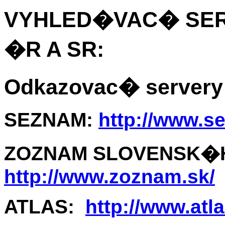
VYHLED�VAC� SE
�R A SR:
Odkazovac� servery
SEZNAM:
http://www.s
ZOZNAM SLOVENSK�H
http://www.zoznam.sk/
ATLAS:
http://www.atla