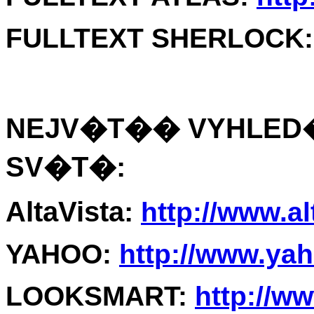
FULLTEXT SHERLOCK
NEJV�T�� VYHLED�
SV�T�:
AltaVista:
http://www.al
YAHOO:
http://www.ya
LOOKSMART:
http://w