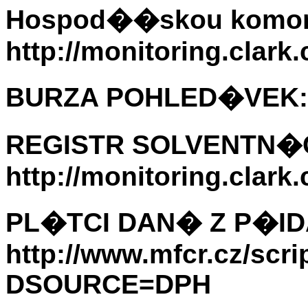
Hospod��skou komor
http://monitoring.clark.
BURZA POHLED�VEK: htt
REGISTR SOLVENTN�C
http://monitoring.clark.
PL�TCI DAN� Z P�I
http://www.mfcr.cz/scr
DSOURCE=DPH