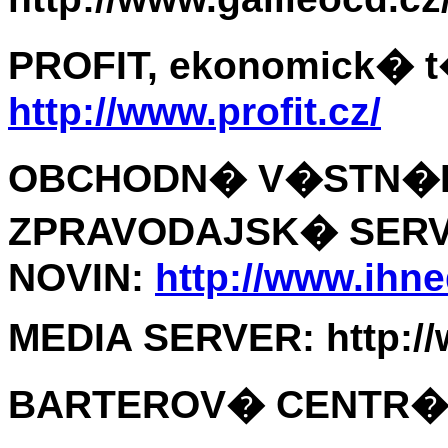
PROFIT, ekonomick� 
http://www.profit.cz/
OBCHODN� V�STN�K
ZPRAVODAJSK� SER
NOVIN:
http://www.ihne
MEDIA SERVER: http://
BARTEROV� CENTR�