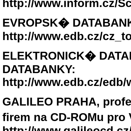
http://www.inform.cz/Sc
EVROPSK� DATABAN
http://www.edb.cz/cz_t
ELEKTRONICK� DAT
DATABANKY
:
http://www.edb.cz/edb/
GALILEO PRAHA, prof
firem na CD-ROMu pr
http://www.galileocd.