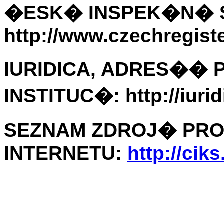
�ESK� INSPEK�N� 
http://www.czechregiste
IURIDICA, ADRES��
INSTITUC�: http://iurid
SEZNAM ZDROJ� PRO
INTERNETU:
http://ciks