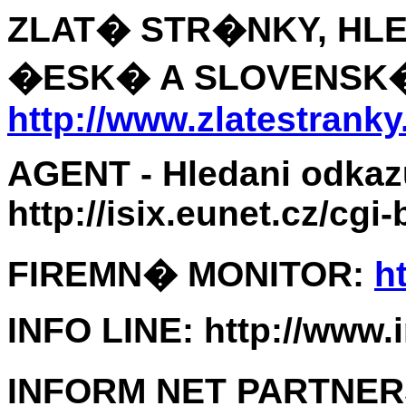
ZLAT� STR�NKY, HL
�ESK� A SLOVENSK�
http://www.zlatestranky
AGENT - Hledani odkazu
http://isix.eunet.cz/cgi
FIREMN� MONITOR:
h
INFO LINE: http://www.i
INFORM NET PARTNE