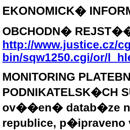
EKONOMICK� INFOR
OBCHODN� REJST��
http://www.justice.cz/cg
bin/sqw1250.cgi/or/l_h
MONITORING PLATE
PODNIKATELSK�CH S
ov��en� datab�ze n
republice, p�ipraveno 