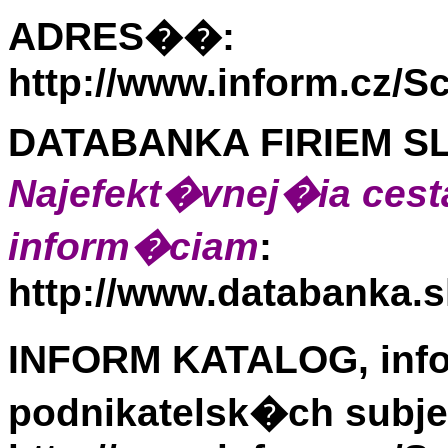
ADRES��:
http://www.inform.cz/S
DATABANKA FIRIEM S
Najefekt�vnej�ia ces
inform�ciam
:
http://www.databanka.
INFORM KATALOG, inf
podnikatelsk�ch subje