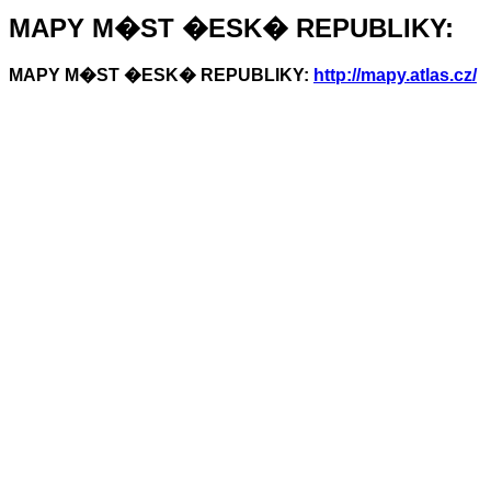
MAPY M�ST �ESK� REPUBLIKY:
MAPY M�ST �ESK� REPUBLIKY:
http://mapy.atlas.cz/