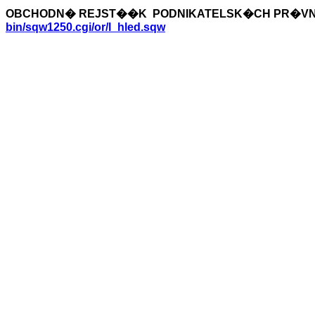
OBCHODN� REJST��K PODNIKATELSK�CH PR�V
bin/sqw1250.cgi/or/l_hled.sqw