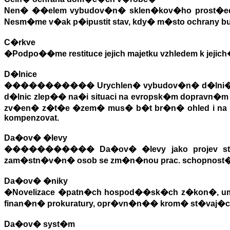
Nen� ��elem vybudov�n� sklen�kov�ho prost�
Nesm�me v�ak p�ipustit stav, kdy
�
m�sto ochrany b
C�rkve
�
Podpo��me restituce jejich majetku vzhledem k jejich
D�lnice
�
����������
Urychlen� vybudov�n� d�ln
d�lnic zlep�� na�i situaci na evropsk�m dopravn�m 
zv�en� z�t�e �zem� mus� b�t br�n
�
ohled i n
kompenzovat.
Da�ov� �levy
�
����������
Da�ov� �levy jako projev 
zam�stn�v�n� osob se zm�n�nou prac. schopnost�
Da�ov� �niky
�
Novelizace �patn�ch hospod��sk�ch z�kon�,
finan�n� prokuratury, opr�vn�n�
�
krom� st�vaj�
Da�ov� syst�m