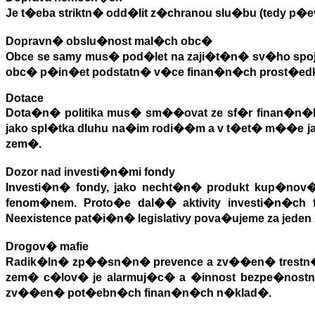
Je t�eba striktn� odd�lit z�chranou slu�bu (tedy p
Dopravn� obslu�nost mal�ch obc�
Obce se samy mus� pod�let na zaji�t�n� sv�ho spoj
obc� p�in�et podstatn� v�ce finan�n�ch prost�ed
Dotace
Dota�n� politika mus� sm��ovat ze sf�r finan�n�
jako spl�tka dluhu na�im rodi��m a v t�et� m��e 
zem�.
Dozor nad investi�n�mi fondy
Investi�n� fondy, jako necht�n� produkt kup�nov�
fenom�nem. Proto�e dal�� aktivity investi�n�ch f
Neexistence pat�i�n� legislativy pova�ujeme za jede
Drogov� mafie
Radik�ln� zp��sn�n� prevence a zv��en� trestn�ch 
zem� c�lov� je alarmuj�c� a �innost bezpe�nostn�
zv��en� pot�ebn�ch finan�n�ch n�klad�.