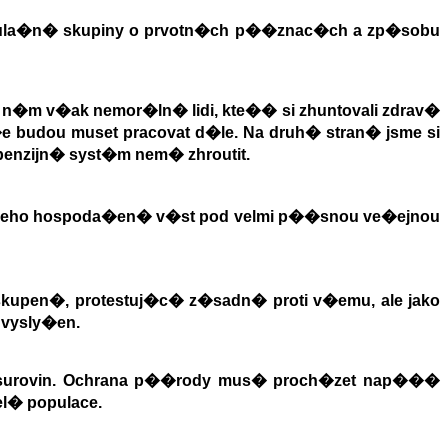
pula�n� skupiny o prvotn�ch p��znac�ch a zp�sobu
n�m v�ak nemor�ln� lidi, kte�� si zhuntovali zdrav�
 budou muset pracovat d�le. Na druh� stran� jsme si
enzijn� syst�m nem� zhroutit.
a jeho hospoda�en� v�st pod velmi p��snou ve�ejnou
kupen�, protestuj�c� z�sadn� proti v�emu, ale jako
 vysly�en.
surovin. Ochrana p��rody mus� proch�zet nap���
l� populace.