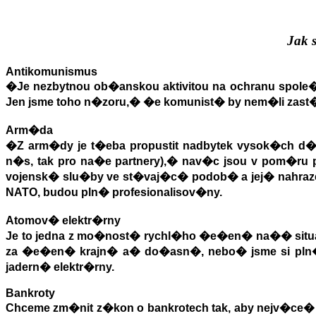
Jak 
Antikomunismus
�
Je nezbytnou ob�anskou aktivitou na ochranu spole
Jen jsme toho n�zoru,
�
�e komunist� by nem�li zast�
Arm�da
�
Z arm�dy je t�eba propustit nadbytek vysok�ch d
n�s, tak pro na�e partnery),
�
nav�c jsou v pom�ru
vojensk� slu�by ve st�vaj�c� podob� a jej� nahra
NATO, budou pln� profesionalisov�ny.
Atomov� elektr�rny
Je to jedna z mo�nost� rychl�ho �e�en� na�� situ
za �e�en� krajn� a
�
do�asn�, nebo� jsme si pln�
jadern� elektr�rny.
Bankroty
Chceme zm�nit z�kon o bankrotech tak, aby nejv�ce