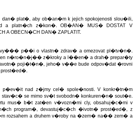
 dan� plat�, aby ob�an�m k jejich spokojenosti slou�ili,
od a platn�ch z�kon�.
OB�AN� MUS� DOSTAT V
H A OBECN�CH DAN� ZAPLATIT.
 vy��� p��i o vlastn� zdrav� a omezovat pl�tv�n�.
it jen n�ro�n�j�� z�kroky a l��en� a drah� prepar�ty
avotn� poji�t�n�, jeho� v��e bude odpov�dat �rovni
 prost�ed�.
 p�ev�it nad z�jmy cel� spole�nosti. V konkr�tn�m
, stav�c� se mimo sv�t svobodn� konkuren�n� sout�e.
tu mus� b�t zat�en v�vozn�mi cly, obsahuj�c�mi v
ch program�, devastuj�c�ch �ivotn� prost�ed�, z
�m rozsahem a druhem v�roby na �zem� na�� zem� a