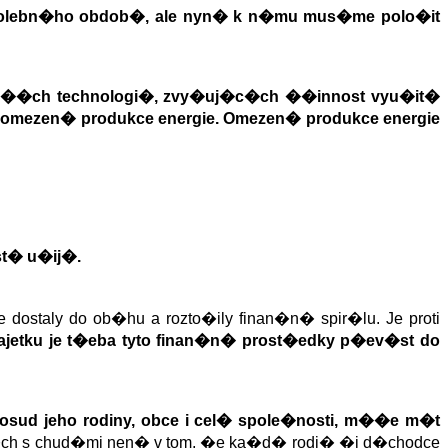
oho volebn�ho obdob�, ale nyn� k n�mu mus�me polo�it
�j��ch technologi�, zvy�uj�c�ch ��innost vyu�it�
 omezen� produkce energie. Omezen� produkce energie
t� u�ij�.
dostaly do ob�hu a rozto�ily finan�n� spir�lu. Je proti
ajetku je t�eba tyto finan�n� prost�edky p�ev�st do
osud jeho rodiny, obce i cel� spole�nosti, m��e m�t
t�ch s chud�mi nen� v tom, �e ka�d� rodi� �i d�chodce