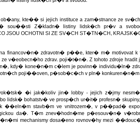
dn� listiny lidsk�ch pr�v a svobod.
 ob�any, kte�� si jejich instituce a zam�stnance ze sv�ch
j� sou��sti Z�kladn� listiny lidsk�ch pr�v a svob
 JSOU OCHOTNI SI ZE SV�CH ST�TN�CH, KRAJSK�C
 financov�n� zdravotn� p��e, kter� m� motivovat k
ze v�eobecn�ho zdrav. poji�t�n�. Z tohoto zdroje hrad
n�, kdy� kone�n�m c�lem je povinn� individu�ln� zdr
votn�ch poji��oven, p�sob�c�ch v pln� konkuren�n�m
�tsk� �i jak�koliv jin� lobby - jejich z�jmy nesm�
dsk� bohatstv� ve prosp�ch ur�it� profesn� skupiny
k ��eln�m stavb�m ve vnitrozem�, v p��pad� expor
gickou da�. T�m znev�hodn�me p�esouv�n� v�robn�
tr�n�mi mechanismy dosa�eno rovnov�hy mezi ��douc