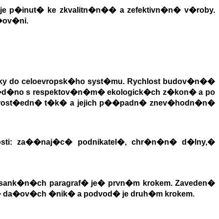
je p�inut� ke zkvalitn�n�
�
a zefektivn�n� v�roby.
ov�ni.
ky do celoevropsk�ho syst�mu. Rychlost budov�n�
�
�d�no s respektov�n�m
�
ekologick�ch z�kon� a po
rost�edn� t�k� a jejich p��padn� znev�hodn�n�
sti: za��naj�c� podnikatel�, chr�n�n� d�lny,
�
sank�n�ch paragraf� je
�
prvn�m krokem. Zaveden�
�
da�ov�ch �nik� a podvod� je druh�m krokem.