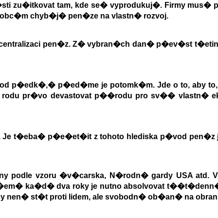
i zu�itkovat tam, kde se
�
vyprodukuj�. Firmy mus� p
 obc�m chyb�j� pen�ze na vlastn� rozvoj.
entralizaci pen�z. Z
�
vybran�ch dan� p�ev�st t�etin
 od p�edk�,
�
p�ed�me je potomk�m. Jde o to, aby to
o rodu pr�vo devastovat p��rodu pro sv�
�
vlastn� e
 Je t�eba
�
p�e�et�it z tohoto hlediska p�vod pen�z j
 podle vzoru �v�carska, N�rodn� gardy USA atd. V 
i�em� ka�d� dva roky je nutno absolvovat t��t�denn
y nen� st�t proti lidem, ale svobodn� ob�an� na obra