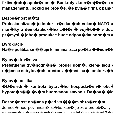
fiktivn�ch
�
spole�nost�. Bankroty zkom�raj�c�ch s
managementu, pokud se prok�e, �e byla
�
firma k ba
Bezpe�nost st�tu
Profesionalizac� jednotek p�edan�ch velen� NAT
mor�lky a demokratick�ho c�t�n� voj�k�
�
v du
pr�mysl,
�
jeho� produkce bude odpov�dat norm�m 
Byrokracie
Na�e politika sm��uje k minimalizaci po�tu ��edn�
Bytov� dru�stva
Preferujeme zv�hodn�n� prodej dom�, kter� jsou 
n�jemce nebytov�ch prostor z ��asti na
�
tomto zv�
Bytov� politika
�
D�sledn� kontrola bytov�ho hospoda�en� ob
hypote�n�
�
�v�ry budovanou stavbou. Da�ov� �
Bezpe�nost ob�ana
p�ed vn�j��m ohro�en�m
Je ned�lnou povinnost� st�tu, kter� je zde pro ob�any, 