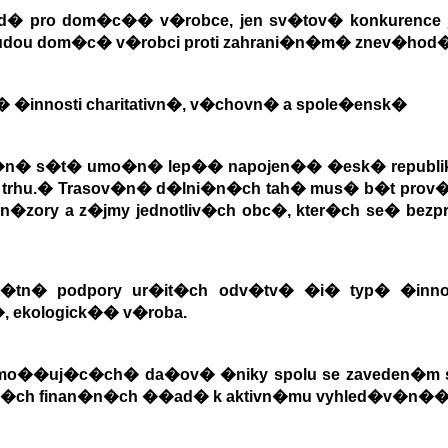
ed� pro dom�c�
�
v�robce, jen sv�tov� konkurence 
udou dom�c� v�robci proti zahrani�n�m
�
znev�hod�
�
�innosti charitativn�, v�chovn� a spole�ensk�
i�n� s�t� umo�n� lep�� napojen�
�
�esk� republi
trhu.
�
Trasov�n� d�lni�n�ch tah� mus� b�t prov
a n�zory a z�jmy jednotliv�ch obc�, kter�ch se
�
bezp
st�tn� podpory ur�it�ch odv�tv� �i
�
typ� �inno
, ekologick�
�
v�roba.
 umo��uj�c�ch
�
da�ov� �niky spolu se zaveden�m 
c�ch finan�n�ch ��ad� k aktivn�mu vyhled�v�n�