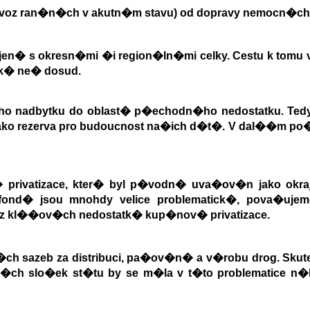
�evoz ran�n�ch v akutn�m stavu) od dopravy nemocn�ch
en� s okresn�mi �i region�ln�mi celky. Cestu k to
k� ne� dosud.
ho nadbytku do oblast� p�echodn�ho nedostatku. T
jako rezerva pro budoucnost na�ich d�t�. V dal��m 
 privatizace, kter� byl p�vodn� uva�ov�n jako ok
ond� jsou mnohdy velice problematick�, pova�ujem
n z kl��ov�ch nedostatk� kup�nov� privatizace.
sazeb za distribuci, pa�ov�n� a v�robu drog. Skut
ch slo�ek st�tu by se m�la v t�to problematice n�