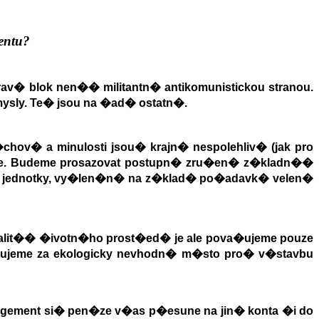
entu?
Prav� blok nen�
�
militantn� antikomunistickou stranou.
mysly. Te� jsou na �ad� ostatn�.
chov� a minulosti jsou
�
krajn� nespolehliv� (jak pro
e. Budeme prosazovat postupn� zru�en� z�kladn�
�
y jednotky, vy�len�n� na z�klad� po�adavk� velen�
alit�
�
�ivotn�ho prost�ed� je ale pova�ujeme pouze
ujeme za ekologicky nevhodn� m�sto pro
�
v�stavbu
gement si
�
pen�ze v�as p�esune na jin� konta �i do