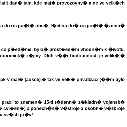
latit dan� tam, kde maj� provozovny
�
a ne ve velk�ch
u do rozpo�t� obc�, t�etinu do
�
rozpo�t� �zemn�
, co p�ed�me, bylo
�
prost�ed�m vhodn�m k �ivotu.
konomick� z�jmy. Dluh v��i budoucnosti je velik�,
�
ak v mal� (aukce),
�
tak ve velk� privatizaci (��m bylo
praxi to znamen� 15-ti t�denn� z�kladn� vojensk�
� cvi�en�) a ponech�n� v�stroje a osobn� v�zbroje
nu sv�ch pr�v!