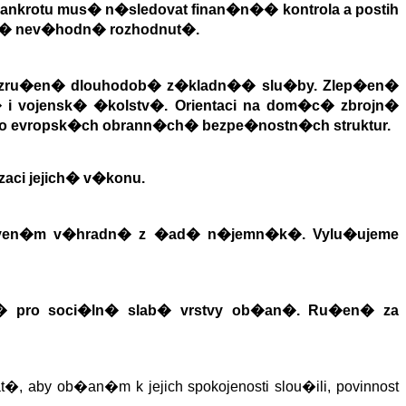
bankrotu mus� n�sledovat finan�n�
�
kontrola a postih
�
nev�hodn� rozhodnut�.
o zru�en� dlouhodob� z�kladn�
�
slu�by. Zlep�en�
�
i vojensk� �kolstv�. Orientaci na dom�c� zbrojn�
do evropsk�ch obrann�ch
�
bezpe�nostn�ch struktur.
ci jejich
�
v�konu.
taven�m v�hradn� z �ad
�
n�jemn�k�. Vylu�ujeme
� pro soci�ln� slab� vrstvy ob�an�. Ru�en� za
�, aby ob�an�m k jejich spokojenosti slou�ili, povinnost