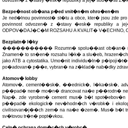
odvozen� z �stavy �esk� republiky a jej� sou��sti Z�kla
Bezpe�nost ob�ana
p�ed vnit�n�m ohro�en�m
Je ned�lnou povinnost� st�tu a obce, kter� jsou zde pro
povinnost odvozen� z �stavy �esk� republiky a je
ODPOV�DAJ�C�M ROZSAHU A KVALIT� V�ECHNO, CO
Bezplatn� l�ky
�����������
Rozumn� spolu��ast ob�an� na
Znamen� to sn�en� rozsahu l�k� a slu�eb, hrazen�ch 
jako ATB a cytostatika.
Umo�nit individu�ln� p�ipoji�t�
po�adovan� p��e, vybran� na z�klad� nab�dky zdra
Atomov� lobby
Atomov�, cement��sk�, ��ednick�, l�ka�sk�, advok
p��pad� nen� mo�n� drancovat na�e p��rodn� nebo li
Nap�. zde vyroben� cement mus� b�t spot�ebov�n 
p��pad� ekologick� nev�hodn�ch v�robk� i ekolo
civilisovan�j��ch zem� na na�e �zem�. Mus� b�t 
sv�tovou tr�n� popt�vkou.
Celn� ochrana dom�c�ch v�robc�