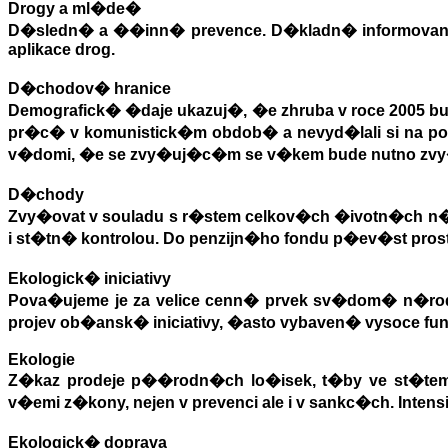
Drogy a ml�de�
D�sledn� a ��inn� prevence. D�kladn� informovan
aplikace drog.
D�chodov� hranice
Demografick� �daje ukazuj�, �e zhruba v roce 2005 
pr�c� v komunistick�m obdob� a nevyd�lali si na po
v�domi, �e se zvy�uj�c�m se v�kem bude nutno zvy�o
D�chody
Zvy�ovat v souladu s r�stem celkov�ch �ivotn�ch n
i st�tn� kontrolou. Do penzijn�ho fondu p�ev�st pro
Ekologick� iniciativy
Pova�ujeme je za velice cenn� prvek sv�dom� n�rod
projev ob�ansk� iniciativy, �asto vybaven� vysoce 
Ekologie
Z�kaz prodeje p��rodn�ch lo�isek, t�by ve st�
v�emi z�kony, nejen v prevenci ale i v sankc�ch. In
Ekologick� doprava