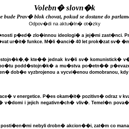
Volebn� slovn�k
se bude Prav� blok chovat, pokud se dostane do parlam
Odpov�di na aktu�ln� ot�zky
�nosti p�ed
�
zlo�innou ideologi� a jej�mi zast�nci. 
vat ur�it� funkce. M�li �anci
�
40 let prok�zat sv� �
�stojn�k�,
�
kte�� jednak kv�li sv� komunistick� v�
 po�tu podd�stojn�k� a mu�stva po�etn�
�
p�evaz
zen� dob�e vyzbrojenou a vycvi�enou domobranou, kd
ace
�
v energetice. P�es okam�it� pozitivn� odraz v kv
 v�domi i jejich negativn�ch
�
vliv�. Temel�n pova�
�
posti�en�mi nebyli drobn� akcion��i, zat�m co mana