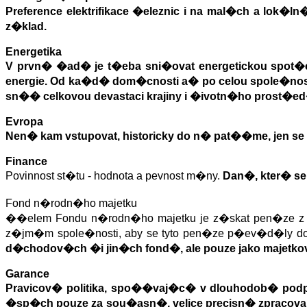
Preference elektrifikace �eleznic i na mal�ch a lok
z�klad.
Energetika
V prvn� �ad� je t�eba sni�ovat energetickou spo
energie. Od ka�d� dom�cnosti a� po celou spole�nos
sn�� celkovou devastaci krajiny i �ivotn�ho prost�e
Evropa
Nen� kam vstupovat, historicky do n� pat��me, jen se c
Finance
Povinnost st�tu - hodnota a pevnost m�ny.
Dan�, kter� s
Fond n�rodn�ho majetku
��elem Fondu n�rodn�ho majetku je z�skat pen�ze z velk
z�jm�m spole�nosti, aby se tyto pen�ze p�ev�d�ly d
d�chodov�ch �i jin�ch fond�, ale pouze jako majetkov�
Garance
Pravicov� politika, spo��vaj�c� v dlouhodob� podpo
�sp�ch pouze za sou�asn�, velice precisn� zpracovan