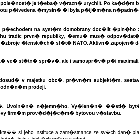
pole�nost� je t�eba
�
v�razn� urychlit. Po ka�d�m 
nkrotu p�ivedena �mysln� �i byla p�ij�m�na n�padn�
O a p�echodem na syst�m domobrany doc�lit �pln�h
chu tradic prvn� republiky, �emu� mus� odpov�dat
v�zbroje �lensk�ch
�
st�t� NATO. Aktivn� zapojen� 
k� ve
�
st�tn� spr�v�, ale i samospr�v� p�i maximaliza
dosud
�
v majetku obc�, pr�vn�m subjekt�m, ses
hodn�n�m prodeji.
c�. Uvoln�n� n�jemn�ho. Vy�len�n� ��sti
�
byt
levy firm�m prov�d�j�c�m
�
bytovou v�stavbu.
kte�� si jeho instituce a zam�stnance ze sv�ch dan� plat