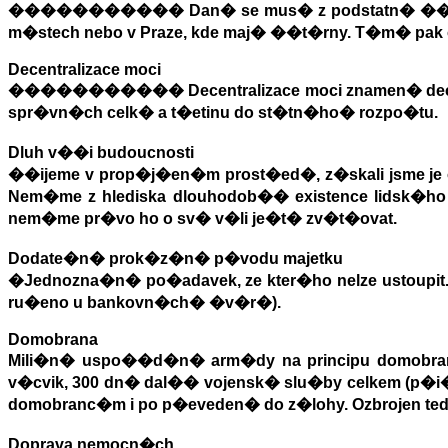
�
����������
Dan� se mus� z podstatn� ��st
m�stech nebo v Praze, kde maj� ��t�rny. T�m
�
pak
Decentralizace moci
�
����������
Decentralizace moci znamen� dec
spr�vn�ch celk� a t�etinu do st�tn�ho
�
rozpo�tu.
Dluh v��i budoucnosti
�
�ijeme v prop�j�en�m prost�ed�, z�skali jsme je
Nem�me z hlediska dlouhodob�
�
existence lidsk�h
nem�me pr�vo ho o sv� v�li je�t� zv�t�ovat.
Dodate�n� prok�z�n� p�vodu majetku
�
Jednozna�n� po�adavek, ze kter�ho nelze ustoupit.
ru�eno u bankovn�ch
�
�v�r�).
Domobrana
Mili�n� uspo��d�n� arm�dy na principu domobrany
v�cvik, 300 dn� dal�� vojensk� slu�by celkem (p�
domobranc�m i po p�eveden� do z�lohy. Ozbrojen ted
Doprava nemocn�ch