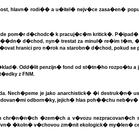
ost, hlavn� rodi�� a u�itel� nejv�ce zasa�en� po
bude pom�r d�chodc� k pracuj�c�m kritick�. P�ipad� 
��dn� d�chod, nyn� trestat za minul� re�im t�m, �e
vat hranici pro n�rok na starobn� d�chod, pokud se p
�klad�. Odd�lit penzijn� fond od st�tn�ho rozpo�tu 
st�edky z FNM.
a. Nech�peme je jako anarchistick� �i destruk�n� us
fundovan�mi odborn�ky, jejich� hlas poh��chu neb�v�
tem chr�n�n�ch �zem�ch a v�vozu nezpracovan�ch 
tensivn� �koln� v�chovou zm�nit ekologick� my�len� ce