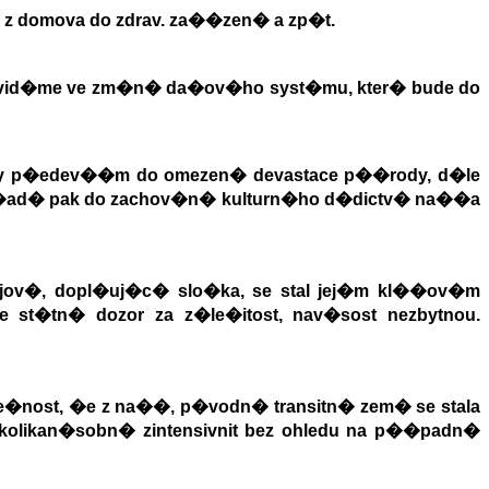
 z domova do zdrav. za��zen� a zp�t.
mu vid�me ve zm�n� da�ov�ho syst�mu, kter� bude do
edy p�edev��m do omezen� devastace p��rody, d�le
po�ad� pak do zachov�n� kulturn�ho d�dictv� na��a
rajov�, dopl�uj�c� slo�ka, se stal jej�m kl��ov�m
e st�tn� dozor za z�le�itost, nav�sost nezbytnou.
e�nost, �e z na��, p�vodn� transitn� zem� se stala
kolikan�sobn� zintensivnit bez ohledu na p��padn�