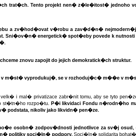
�ln�ch trat�ch. Tento projekt nen� z�le�itost� jedn
t�ebu a zv�hod�ovat v�robu a zav�d�n� nejmodern
t. Sni�ov�n� energetick� spot�eby povede k nutnosti
d�.
hceme znovu zapojit do jejich demokratick�ch struktur.
e v m�st� vyprodukuj�, se v rozhoduj�c� m��e v m�s
� i mal� privatizace zabr�nit tomu, aby se tyto pen�ze 
o st�tn�ho rozpo�tu.
P�i likvidaci Fondu n�rodn�ho m
 podstata, nikoliv jako likvidn� pen�ze.
�e osobn� zodpov�dnosti jednotlivce za sv�j osud, 
� politiky soci�ln� podpory.
Soci�ln� solidarita boha