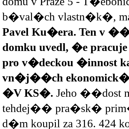
domu v Praze 5 - T�eboni
b�val�ch vlastn�k�, m
Pavel Ku�era. Ten v ��
domku uvedl, �e pracuj
pro v�deckou �innost k
vn�j��ch ekonomick�
�V KS�
.
Jeho ��dost 
tehdej�� pra�sk� prim�
d�m koupil za 316. 424 k