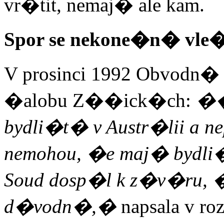
vr�tit, nemaj� ale kam.
Spor se nekone�n� vle
V prosinci 1992 Obvodn� 
�alobu Z��ick�ch:
��a
bydli�t� v Austr�lii a n
nemohou, �e maj� bydli�t
Soud dosp�l k z�v�ru, 
d�vodn�,�
napsala v r