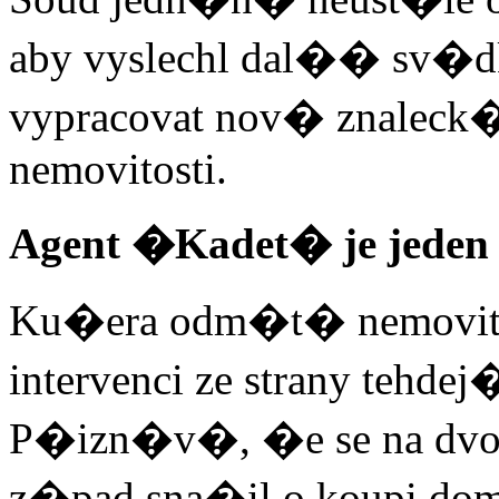
aby vyslechl dal�� sv�d
vypracovat nov� znalec
nemovitosti.
Agent �Kadet� je jeden
Ku�era odm�t� nemovito
intervenci ze strany tehd
P�izn�v�, �e se na dvou 
z�pad sna�il o koupi domk