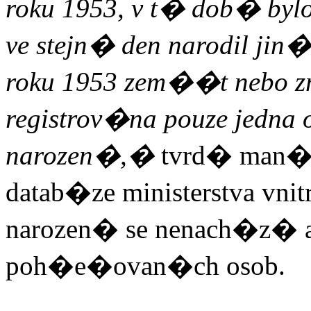
roku 1953, v t� dob� bylo 
ve stejn� den narodil jin
roku 1953 zem��t nebo zmi
registrov�na pouze jedna
narozen�,�
tvrd� man�
datab�ze ministerstva vni
narozen� se nenach�z� a
poh�e�ovan
�ch osob.