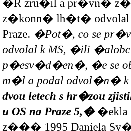
�R zru�il a pr�vn� z�s
z�konn� lh�t� odvolal
Praze.
�Pot�, co se pr�
odvolal k MS, �ili �alo
p�esv�d�en�, �e se obvo
m�l a podal odvol�n� k
dvou letech s hr�zou zji
u
OS na Praze 5,�
�ekla
z��� 1995 Daniela Sv