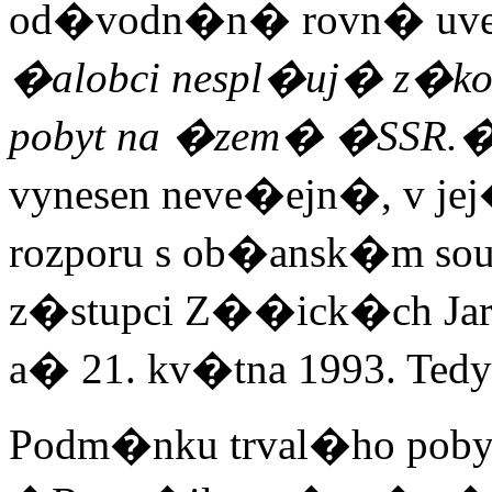
od�vodn�n� rovn� uve
�alobci nespl�uj� z�ko
pobyt na �zem� �SSR.
vynesen neve�ejn�, v je
rozporu s ob�ansk�m 
z�stupci Z��ick�ch Jaro
a� 21. kv�tna 1993. Tedy
Podm�nku trval�ho pob