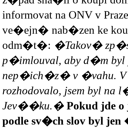
informovat na ONV v Praz
ve�ejn� nab�zen ke ko
odm�t�:
�Takov� zp�so
p�imlouval, aby d�m by
nep�ich�z� v �vahu. V d
rozhodovalo, jsem byl na
Jev��ku.�
Pokud jde o 
podle sv�ch slov byl j