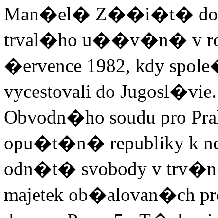
Man�el� Z��i�t� dost
trval�ho u��v�n� v roc
�ervence 1982, kdy spol
vycestovali do Jugosl�vie.
Obvodn�ho soudu pro Prah
opu�t�n� republiky k 
odn�t� svobody v trv�
majetek ob�alovan�ch pr