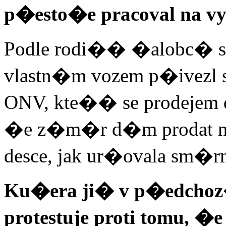
p�esto�e pracoval na 
Podle rodi�� �alobc� s
vlastn�m vozem p�ivezl 
ONV, kte�� se prodejem 
�e z�m�r d�m prodat 
desce, jak ur�ovala sm�rn
Ku�era ji� v p�edchoz
protestuje proti tomu,