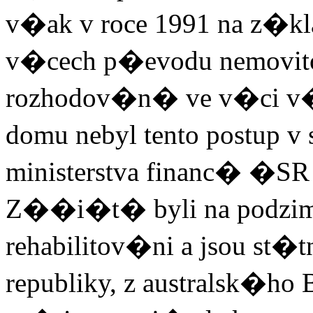
v�ak v roce 1991 na z
v�cech p�evodu nemovito
rozhodov�n� ve v�ci 
domu nebyl tento postup v
ministerstva financ� �S
Z��i�t� byli na podzim
rehabilitov�ni a jsou s
republiky, z australsk�ho