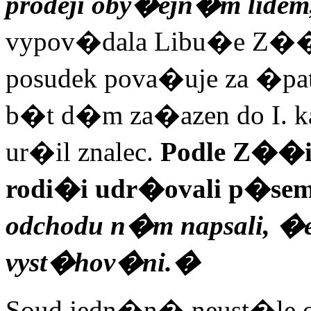
prodeji oby�ejn�m lide
vypov�dala Libu�e Z��
posudek pova�uje za �p
b�t d�m za�azen do I. kat
ur�il zna
lec.
Podle Z��ic
rodi�i udr�ovali p�se
odchodu n�m napsali, �
vyst�hov�ni.�
Soud jedn�n� neust�le