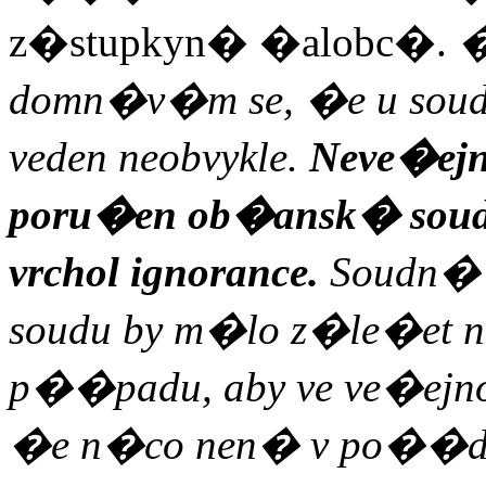
z�stupkyn� �alobc�.
�
domn�v�m se, �e u soudu
veden neobvykle.
Neve�ejn
poru�en ob�ansk� soud
vrchol ignorance.
Soudn� 
soudu by m�lo z�le�et
p��padu, aby ve ve�ejn
�e n�co nen� v po��