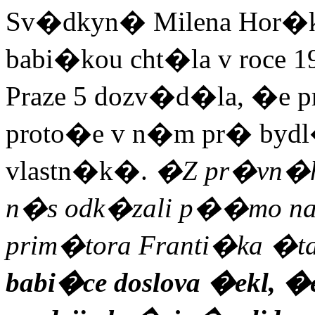
Sv�dkyn� Milena Hor�k
babi�kou cht�la v roce 1
Praze 5 dozv�d�la, �e pr
proto�e v n�m pr� byd
vlastn�k�.
�Z pr�vn�h
n�s odk�zali p��mo n
prim�tora Franti�ka �ta
babi�ce doslova �ekl, �