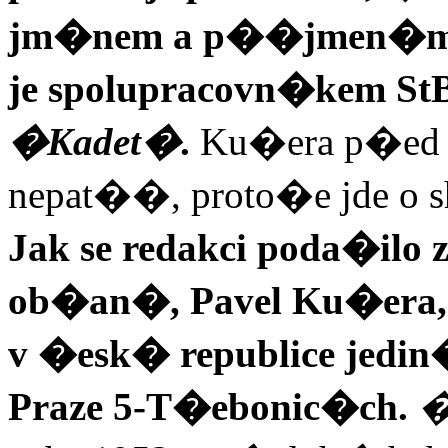
jm�nem a p��jmen�m 
je spolupracovn�kem S
�Kadet�
.
Ku�era p�ed so
nepat��, proto�e jde o
Jak se redakci poda�ilo 
ob�an�, Pavel Ku�era, 
v �esk� republice jedin�
Praze 5-T�ebonic�ch.
�R