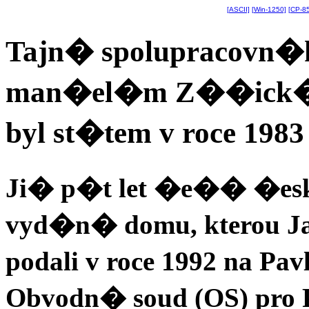
[ASCII]
[Win-1250]
[CP-8
Tajn� spolupracovn�k
man�el�m Z��ick�m
byl st�tem v roce 198
Ji� p�t let �e�� �esk
vyd�n� domu, kterou 
podali v roce 1992 na Pa
Obvodn� soud (OS) pro