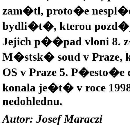
zam�tl, proto�e nespl�
bydli�t�, kterou pozd�
Jejich p��pad vloni 8
M�stsk� soud v Praze, 
OS v Praze 5. P�esto�e 
konala je�t� v roce 199
nedohlednu.
Autor: Josef Maraczi