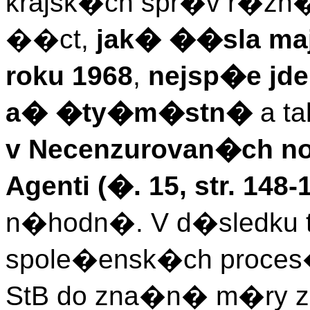
krajsk�ch spr�v r�zn
��ct,
jak� ��sla ma
roku 1968
,
nejsp�e jd
a� �ty�m�stn�
a t
v Necenzurovan�ch n
Agenti (�. 15, str. 148-
n�hodn�. V d�sledku
spole�ensk�ch proces�
StB do zna�n� m�ry zh