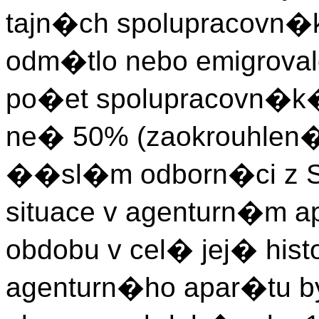
tajn�ch spolupracovn
odm�tlo nebo emigrovalo
po�et spolupracovn�k
ne� 50% (zaokrouhlen� 
��sl�m odborn�ci z StB
situace v agenturn�m 
obdobu v cel� jej� hist
agenturn�ho apar�tu by