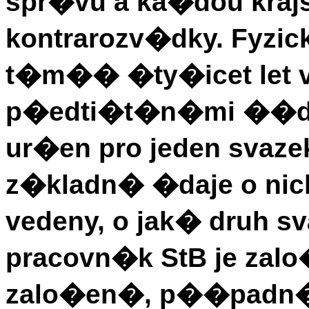
spr�vu a ka�dou kraj
kontrarozv�dky. Fyzick
t�m�� �ty�icet let v
p�edti�t�n�mi ��dky
ur�en pro jeden svaze
z�kladn� �daje o nich
vedeny, o jak� druh sv
pracovn�k StB je zalo�
zalo�en�, p��padn�