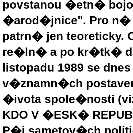
povstanou �etn� bojo
�arod�jnice". Pro n� 
patrn� jen teoreticky.
re�ln� a po kr�tk� do
listopadu 1989 se dne
v�znamn�ch postaven
�ivota spole�nosti (v
KDO V �ESK� REPUBL
P�i sametov�ch poli