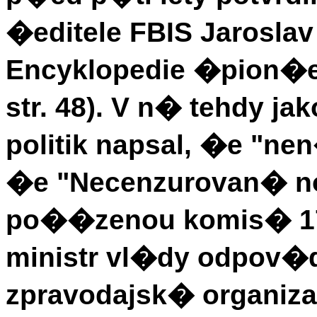
�editele FBIS Jaroslav
Encyklopedie �pion�e (
str. 48). V n� tehdy
politik napsal, �e "ne
�e "Necenzurovan� no
po��zenou komis� 17.
ministr vl�dy odpov�
zpravodajsk� organi