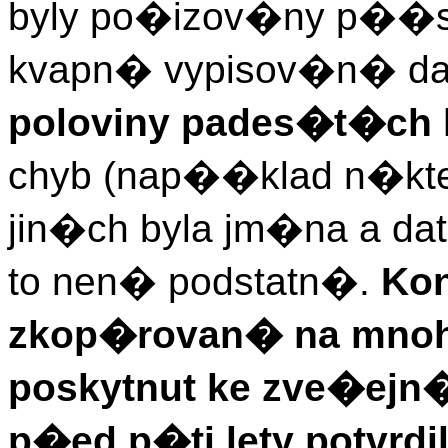
byly po�izov�ny p��
kvapn� vypisov�n� da
poloviny pades�t�ch l
chyb (nap��klad n�kte
jin�ch byla jm�na a d
to nen� podstatn�.
Ko
zkop�rovan� na mnoho
poskytnut ke zve�ejn�
p�ed p�ti lety potvr