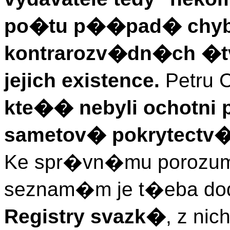
po�tu p��pad� chyb
kontrarozv�dn�ch �t
jejich existence.
Petru C
kte�� nebyli ochotni 
sametov� pokrytectv�
Ke spr�vn�mu porozu
seznam�m je t�eba dod
Registry svazk�
, z ni