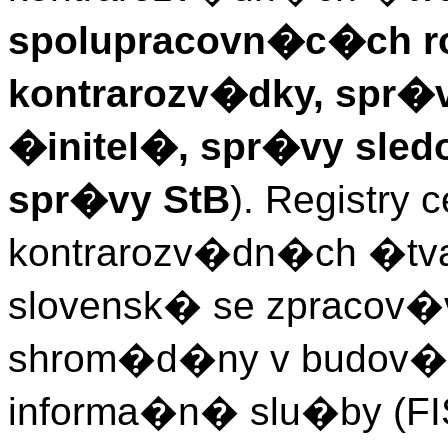
spolupracovn�c�ch r
kontrarozv�dky, spr�
�initel�, spr�vy sl
spr�vy StB
). Registry
kontrarozv�dn�ch �tv
slovensk� se zpracov�v
shrom�d�ny v budov�
informa�n� slu�by (FIS