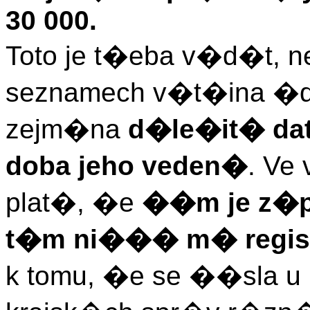
30 000.
Toto je t�eba v�d�t, 
seznamech v�t�ina �da
zejm�na
d�le�it� da
doba jeho veden�
. Ve
plat�, �e
��m je z�pi
t�m ni��� m� regi
k tomu, �e se ��sla u 