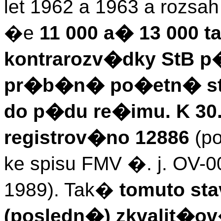
let 1962 a 1963 a rozsah 
�e
11 000 a� 13 000 
kontrarozv�dky StB p�
pr�b�n� po�etn� st
do p�du re�imu. K 30.
registrov�no 12886
(p
ke spisu FMV �. j. OV-0
1989). Tak�
tomuto st
(posledn�) zkvalit�