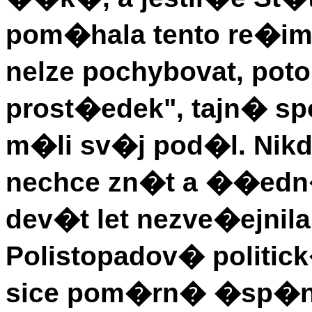
pom�hala tento re�im 
nelze pochybovat, pot
prost�edek", tajn� sp
m�li sv�j pod�l. Nikd
nechce zn�t a ��edn
dev�t let nezve�ejnila 
Polistopadov� politic
sice pom�rn� �sp�n