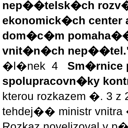
nep��telsk�ch rozv�
ekonomick�ch center a
dom�c�m pomaha��m
vnit�n�ch nep��tel.
�l�nek 4
Sm�rnice p
spolupracovn�ky kont
kterou rozkazem �. 3 z 
tehdej�� ministr vnitr
Rozkaz novelizoval v 