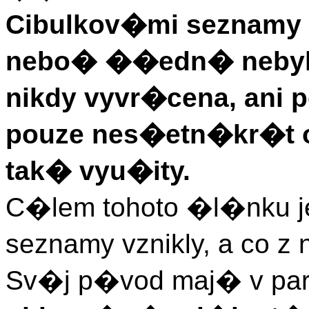
Cibulkov�mi seznamy 
nebo� ��edn� nebyla
nikdy vyvr�cena, ani 
pouze nes�etn�kr�t o
tak� vyu�ity.
C�lem tohoto �l�nku je 
seznamy vznikly, a co z 
Sv�j p�vod maj� v pa