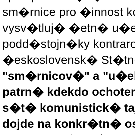
sm�rnice pro �innost k
vysv�tluj� �etn� u�eb
podd�stojn�ky kontra
�eskoslovensk� St�tn
"sm�rnicov�" a "u�e
patrn� kdekdo ochoten
s�t� komunistick� tajn
dojde na konkr�tn� o