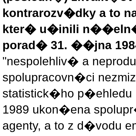
kontrarozv�dky a to 
kter� u�inili n��eln
porad� 31. ��jna 198
"nespolehliv� a neprod
spolupracovn�ci nezmiz
statistick�ho p�ehledu
1989 ukon�ena spolupr�
agenty, a to z d�vodu em