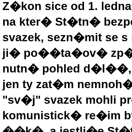
Z�kon sice od 1. led
na kter� St�tn� bezp
svazek, sezn�mit se s
ji� po��ta�ov� zp��
nutn� pohled d�l��
jen ty zat�m nemnoh� 
"sv�j" svazek mohli pr
komunistick� re�im b
��k�, a jestli�e St