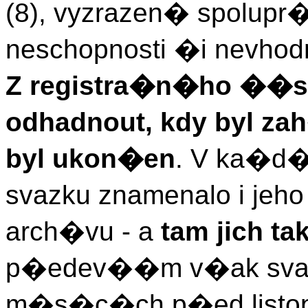
(8), vyzrazen� spolupr�c
neschopnosti �i nevhodn
Z registra�n�ho ��sl
odhadnout, kdy byl zah
byl ukon�en
. V ka�
svazku znamenalo i jeh
arch�vu - a
tam jich t
p�edev��m v�ak svazk
m�s�c�ch p�ed listo