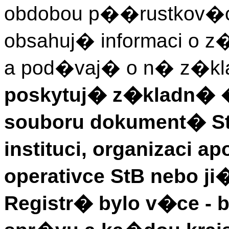
obdobou p��rustkov�ch
obsahuj� informaci o z
a pod�vaj� o n� z�kl
poskytuj� z�kladn� �
souboru dokument� S
instituci, organizaci 
operativce StB nebo j
Registr� bylo v�ce - 