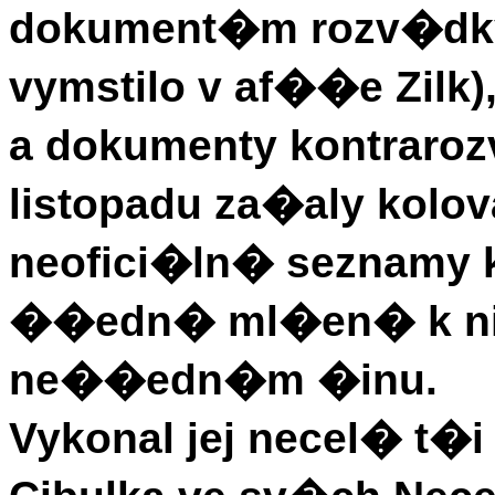
dokument�m rozv�dky
vymstilo v af��e Zilk), 
a dokumenty kontraroz
listopadu za�aly kol
neofici�ln� seznamy k
��edn� ml�en� k ni
ne��edn�m �inu.
Vykonal jej necel� t�i 