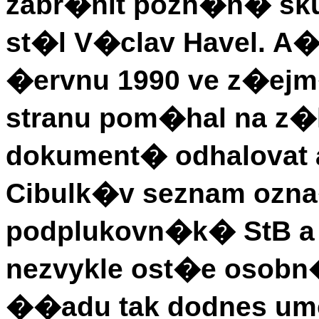
zabr�nit pozn�n� skut
st�l V�clav Havel. A�
�ervnu 1990 ve z�ejm
stranu pom�hal na z
dokument� odhalovat 
Cibulk�v seznam ozna
podplukovn�k� StB a j
nezvykle ost�e osobn�
��adu tak dodnes um