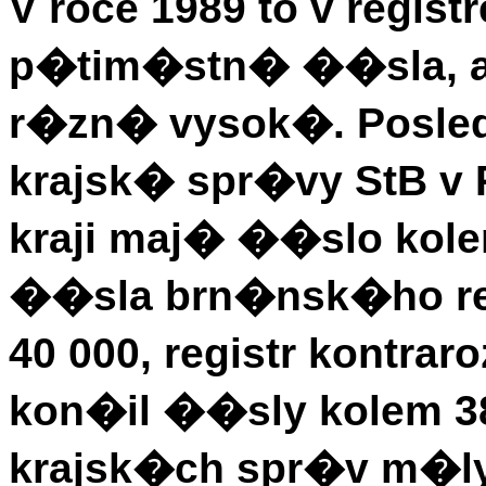
V roce 1989 to v regis
p�tim�stn� ��sla, a
r�zn� vysok�. Posled
krajsk� spr�vy StB 
kraji maj� ��slo kol
��sla brn�nsk�ho reg
40 000, registr kontra
kon�il ��sly kolem 38
krajsk�ch spr�v m�l