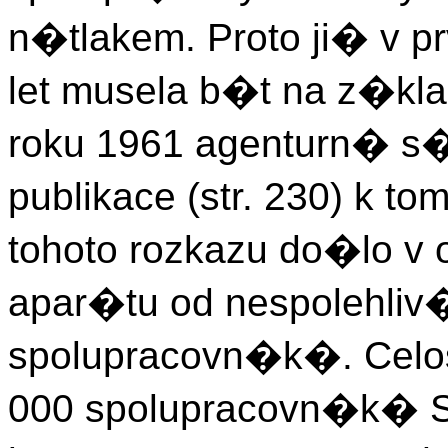
n�tlakem. Proto ji� v
let musela b�t na z�kla
roku 1961 agenturn� s
publikace (str. 230) k
tohoto rozkazu do�lo v
apar�tu od nespolehliv
spolupracovn�k�. Celo
000 spolupracovn�k� S