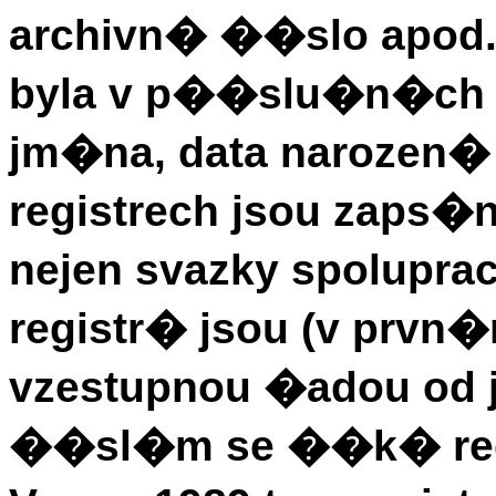
archivn� ��slo apod.
byla v p��slu�n�ch 
jm�na, data narozen�
registrech jsou zaps�
nejen svazky spolup
registr� jsou (v prv
vzestupnou �adou od
��sl�m se ��k� reg