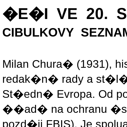
�E�I VE 20. 
CIBULKOVY SEZNA
Milan Chura� (1931), his
redak�n� rady a st�l�
St�edn� Evropa. Od po
��ad� na ochranu �st
pozd�ji FBIS). Je spolu