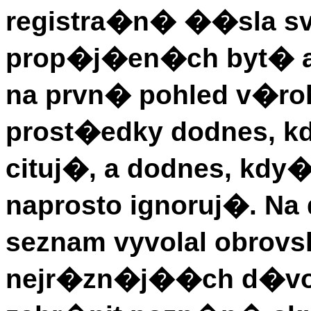
registra�n� ��sla sv
prop�j�en�ch byt� a
na prvn� pohled v�r
prost�edky dodnes, k
cituj�, a dodnes, kdy�
naprosto ignoruj�. Na
seznam vyvolal obrovs
nejr�zn�j��ch d�vo