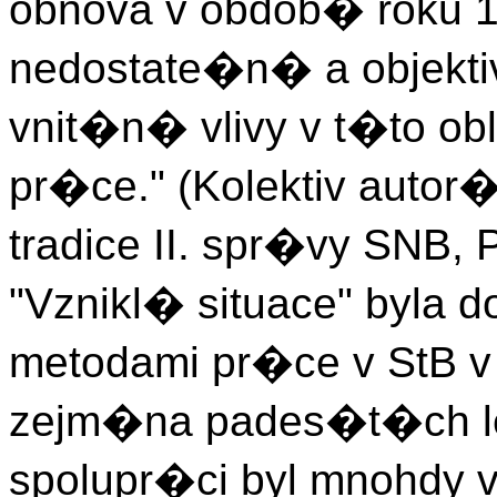
obnova v obdob� roku 1
nedostate�n� a objekt
vnit�n� vlivy v t�to ob
pr�ce." (Kolektiv auto
tradice II. spr�vy SNB, 
"Vznikl� situace" byl
metodami pr�ce v StB
zejm�na pades�t�ch le
spolupr�ci byl mnohdy