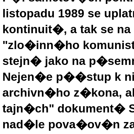
listopadu 1989 se upla
kontinuit�, a tak se n
"zlo�inn�ho komunis
stejn� jako na p�sem
Nejen�e p��stup k ni
archivn�ho z�kona, 
tajn�ch" dokument� S
nad�le pova�ov�n za