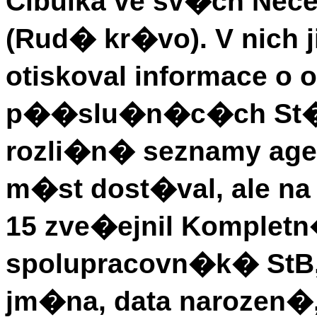
Cibulka ve sv�ch Ne
(Rud� kr�vo). V nich
otiskoval informace o o
p��slu�n�c�ch St�t
rozli�n� seznamy age
m�st dost�val, ale na
15 zve�ejnil Komplet
spolupracovn�k� StB, I
jm�na, data narozen�