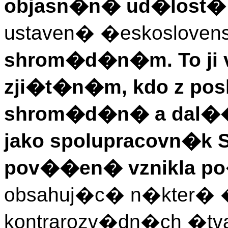
objasn�n� ud�lost� 1
ustaven� �eskoslove
shrom�d�n�m. To ji v
zji�t�n�m, kdo z po
shrom�d�n� a dal��c
jako spolupracovn�k 
pov��en� vznikla p
obsahuj�c� n�kter� �d
kontrarozv�dn�ch �tva