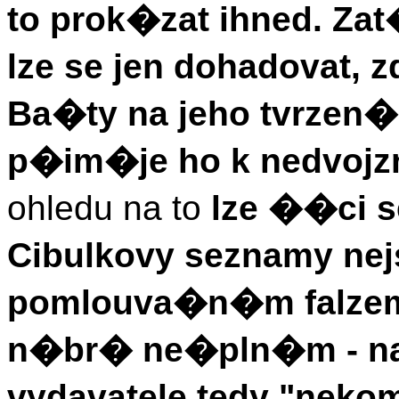
to prok�zat ihned. Za
lze se jen dohadovat,
Ba�ty na jeho tvrzen�
p�im�je ho k nedvoj
ohledu na to
lze ��ci s
Cibulkovy seznamy n
pomlouva�n�m falzem
n�br� ne�pln�m - 
vydavatele tedy "neko