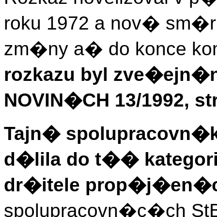
roku 1972 a nov� sm�r
zm�ny a� do konce kom
rozkazu byl zve�ej
NOVIN�CH 13/1992, str
Tajn� spolupracovn�
d�lila do t�� katego
dr�itele prop�j�en�
spolupracovn�c�ch St