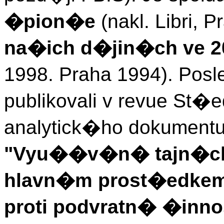
�pion�e
(nakl. Libri, 
na�ich d�jin�ch ve 20
1998. Praha 1994). Posl
publikovali v revue St
analytick�ho dokumentu 
"Vyu��v�n� tajn�ch
hlavn�m prost�edkem
proti podvratn� �inn