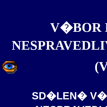
V�BOR 
NESPRAVEDL
(
SD�LEN� V�