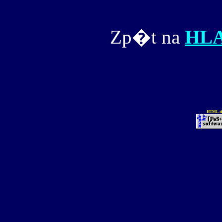
Zp�t na
HL
HTML de