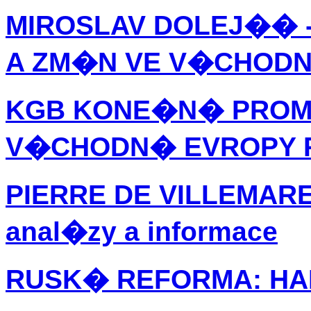
MIROSLAV DOLEJ�� -
A ZM�N VE V�CHODN
KGB KONE�N� PROM
V�CHODN� EVROPY R
PIERRE DE VILLEMARE
anal�zy a informace
RUSK� REFORMA: H