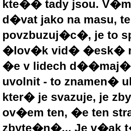
kte�� tady jsou. V�m
d�vat jako na masu, t
povzbuzuj�c�, je to 
�lov�k vid� �esk� 
�e v lidech d��maj� 
uvolnit - to znamen� u
kter� je svazuje, je z
ov�em ten, �e ten st
zbyte�n�... Je v�ak 