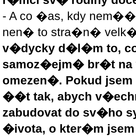
- A co �as, kdy nem��
nen� to stra�n� vel
v�dycky d�l�m to, c
samoz�ejm� br�t na
omezen�. Pokud jsem
��t tak, abych v�ec
zabudovat do sv�ho 
�ivota, o kter�m jse