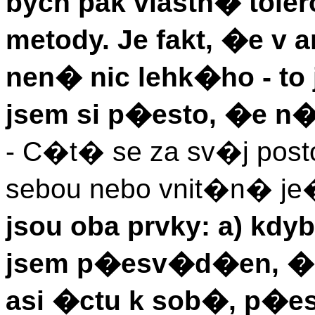
bych pak vlastn� toler
metody. Je fakt, �e v
nen� nic lehk�ho - to
jsem si p�esto, �e n�
- C�t� se za sv�j po
sebou nebo vnit�n� 
jsou oba prvky: a) kd
jsem p�esv�d�en, �e t
asi �ctu k sob�, p�es