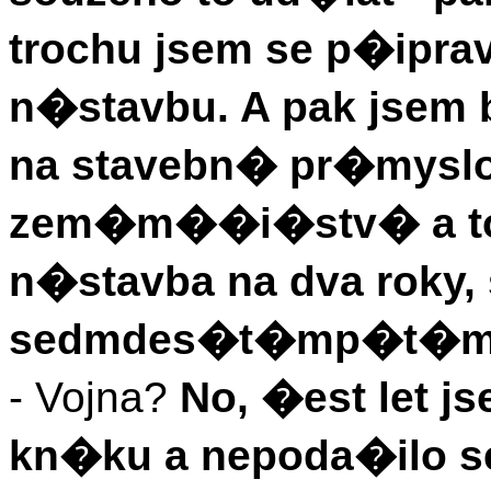
trochu jsem se p�ipra
n�stavbu. A pak jsem 
na stavebn� pr�myslo
zem�m��i�stv� a to j
n�stavba na dva roky,
sedmdes�t�mp�t�m
- Vojna?
No, �est let j
kn�ku a nepoda�ilo se