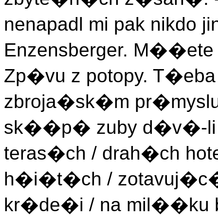
nenapadl mi pak nikdo 
Enzensberger. M��ete s
Zp�vu z potopy. T�eba 
zbroja�sk�m pr�myslu
sk��p� zuby d�v�-li s
teras�ch / drah�ch hot
h�i�t�ch / zotavuj�c�
kr�de�i / na mil��ku 