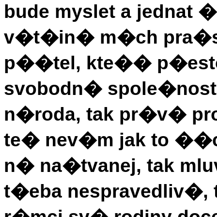
bude myslet a jednat 
v�t�in� m�ch pra�
p��tel, kte�� p�es
svobodn� spole�nosti 
n�roda, tak pr�v� pro
te� nev�m jak to ��c
n� na�tvanej, tak mluv
t�eba nespravedliv�,
r�mci sv� rodiny doce