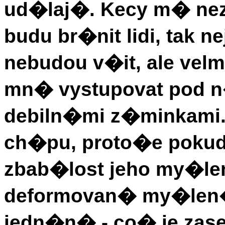
ud�laj�. Kecy m� n
budu br�nit lidi, tak n
nebudou v�it, ale vel
mn� vystupovat pod 
debiln�mi z�minkami. 
ch�pu, proto�e pokud 
zbab�lost jeho my�le
deformovan� my�len� 
jedn�n� - co� je zase