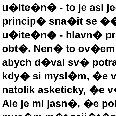
u�ite�n� - to je asi 
princip� sna�it se ��
u�ite�n� - hlavn� pr
obt�. Nen� to ov�em 
abych d�val sv� potr
kdy� si mysl�m, �e v
natolik asketicky, �e 
Ale je mi jasn�, �e 