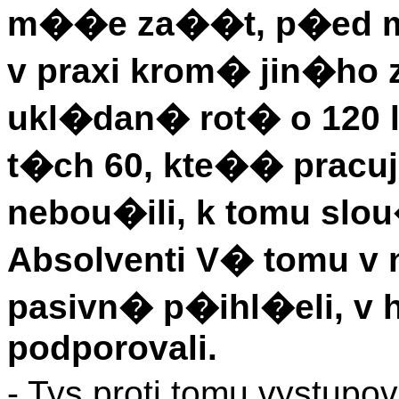
m��e za��t, p�ed ma
v praxi krom� jin�ho
ukl�dan� rot� o 120 
t�ch 60, kte�� pracu
nebou�ili, k tomu sl
Absolventi V� tomu 
pasivn� p�ihl�eli, v
podporovali.
- Tys proti tomu vystup