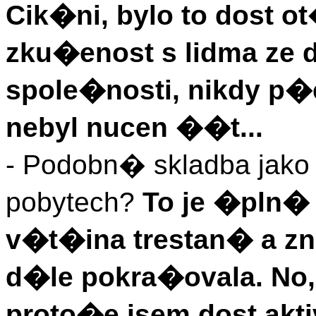
Cik�ni, bylo to dost 
zku�enost s lidma ze 
spole�nosti, nikdy p�
nebyl nucen ��t...
- Podobn� skladba jak
pobytech?
To je �pln� 
v�t�ina trestan� a z
d�le pokra�ovala. No
proto�e jsem dost akti