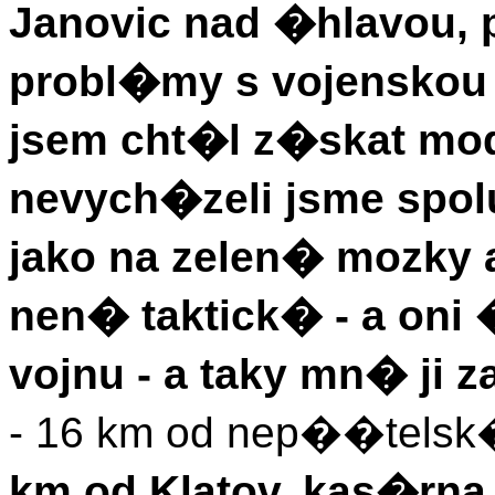
Janovic nad �hlavou,
probl�my s vojenskou
jsem cht�l z�skat mod
nevych�zeli jsme spol
jako na zelen� mozky a
nen� taktick� - a on
vojnu - a taky mn� ji z
- 16 km od nep��telsk
km od Klatov, kas�rna 