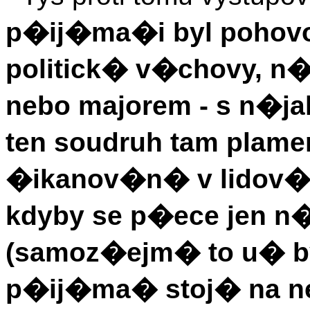
p�ij�ma�i byl poho
politick� v�chovy, 
nebo majorem - s n�
ten soudruh tam plame
�ikanov�n� v lidov� 
kdyby se p�ece jen n�
(samoz�ejm� to u� b
p�ij�ma� stoj� na n