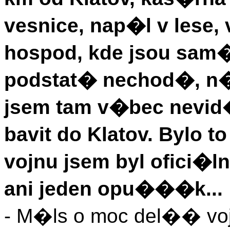
vesnice, nap�l v lese, 
hospod, kde jsou sam�
podstat� nechod�, 
jsem tam v�bec nevid
bavit do Klatov. Bylo
vojnu jsem byl ofici�
ani jeden opu���k...
- M�ls o moc del�� vo