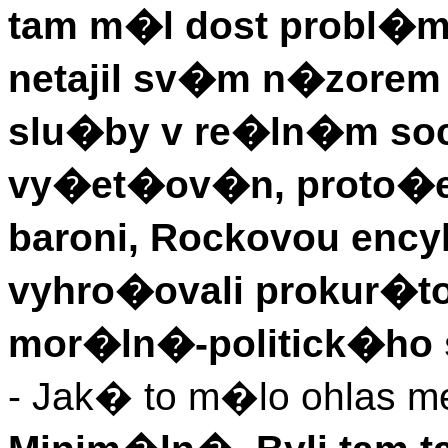
tam m�l dost probl�
netajil sv�m n�zorem
slu�by v re�ln�m soci
vy�et�ov�n, proto�e
baroni, Rockovou encyk
vyhro�ovali prokur�
mor�ln�-politick�ho s
- Jak� to m�lo ohlas me