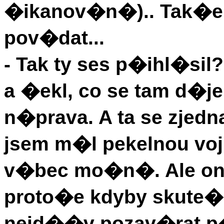
�ikanov�n�).. Tak�e
pov�dat...
- Tak ty ses p�ihl�sil
a �ekl, co se tam d�je
n�prava. A ta se zjedn
jsem m�l pekelnou voj
v�bec mo�n�. Ale ono s
proto�e kdyby skute�
nejd��v pozav�rat 