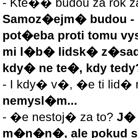
- Kte�� budou za rok za
Samoz�ejm� budou - b
pot�eba proti tomu vy
mi l�b� lidsk� z�sada
kdy� ne te�, kdy tedy
- I kdy� v�, �e ti lid�
nemysl�m...
- �e nestoj� za to?
J� 
m�n�n�, ale pokud s