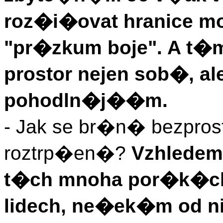
roz�i�ovat hranice m
"pr�zkum boje". A t�
prostor nejen sob�, a
pohodln�j��m.
- Jak se br�n� bezpro
roztrp�en�?
Vzhledem
t�ch mnoha por�k�ch 
lidech, ne�ek�m od n