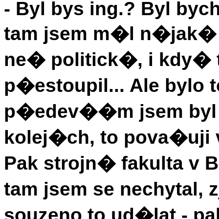
- Byl bys ing.? Byl bych
tam jsem m�l n�jak� 
ne� politick�, i kdy� 
p�estoupil... Ale bylo
p�edev��m jsem byl 2
kolej�ch, to pova�uji
Pak strojn� fakulta v 
tam jsem se nechytal, z
souzeno to ud�lat - pa