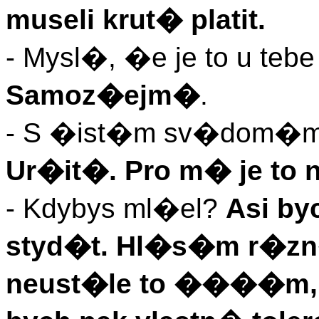
museli krut� platit.
- Mysl�, �e je to u t
Samoz�ejm�
.
- S �ist�m sv�dom
Ur�it�. Pro m� je to 
- Kdybys ml�el?
Asi by
styd�t. Hl�s�m r�zn
neust�le to ����m, 