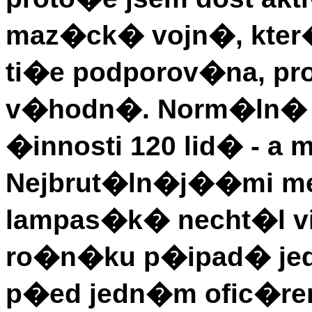
maz�ck� vojn�, kter�
ti�e podporov�na, pro
v�hodn�. Norm�ln� by
�innosti 120 lid� - a 
Nejbrut�ln�j��mi meto
lampas�k� necht�l vid
ro�n�ku p�ipad� jed
p�ed jedn�m ofic�re