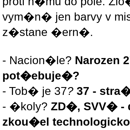
proti n�mu do pole. Zlo�i
vym�n� jen barvy v mi
z�stane �ern�.
- Nacion�le?
Narozen 2
pot�ebuje�?
- Tob� je 37
?
37 - stra
- �koly?
ZD�, SVV� - 
zkou�el technologicko