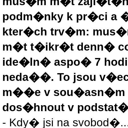
mus�m m�t zaji�t�n
podm�nky k pr�ci a �i
kter�ch trv�m: mus�
m�t t�ikr�t denn� c
ide�ln� aspo� 7 hodi
neda��. To jsou v�e
m��e v sou�asn�m 
dos�hnout v podstat�
- Kdy� jsi na svobod�..