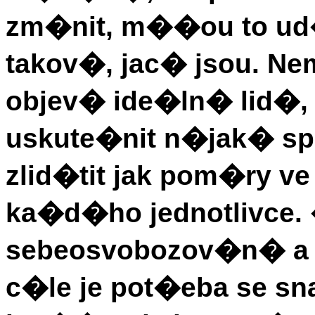
zm�nit, m��ou to ud�la
takov�, jac� jsou. N
objev� ide�ln� lid�, 
uskute�nit n�jak� s
zlid�tit jak pom�ry ve 
ka�d�ho jednotlivce.
sebeosvobozov�n� a 
c�le je pot�eba se sn