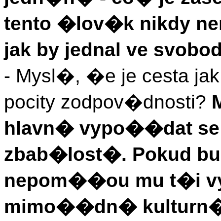
tento �lov�k nikdy 
jak by jednal ve svob
- Mysl�, �e je cesta j
pocity zodpov�dnosti?
hlavn� vypo��dat se 
zbab�lost�. Pokud bu
nepom��ou mu t�i v
mimo��dn� kulturn� i