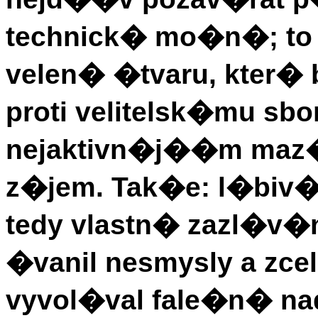
technick� mo�n�; to 
velen� �tvaru, kter� 
proti velitelsk�mu sbo
nejaktivn�j��m maz
z�jem. Tak�e: l�biv� 
tedy vlastn� zazl�v�
�vanil nesmysly a zc
vyvol�val fale�n� nad