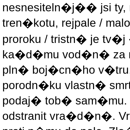
nesnesiteln�j�� jsi ty,
tren�kotu, rejpale / m
proroku / tristn� je tv�j
ka�d�mu vod�n� za n
pln� boj�cn�ho v�tru
porodn�ku vlastn� smrt
podaj� tob� sam�mu. / 
odstranit vra�d�n�. V