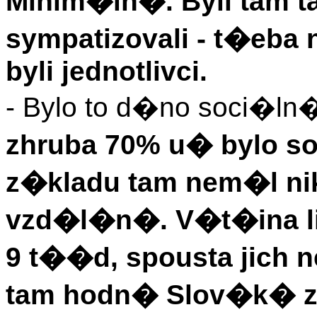
Minim�ln�. Byli tam t
sympatizovali - t�eba n
byli jednotlivci.
- Bylo to d�no soci�
zhruba 70% u� bylo so
z�kladu tam nem�l n
vzd�l�n�. V�t�ina l
9 t��d, spousta jich 
tam hodn� Slov�k� z