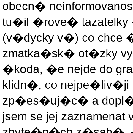
obecn� neinformovanost
tu�il �rove� tazatelk
(v�dycky v�) co chce
zmatka�sk� ot�zky vyko
�koda, �e nejde do gr
klidn�, co nejpe�liv�j
zp�es�uj�c� a dopl�
jsem se jej zaznamenat 
zbyte�n�ch z�sah�. - 