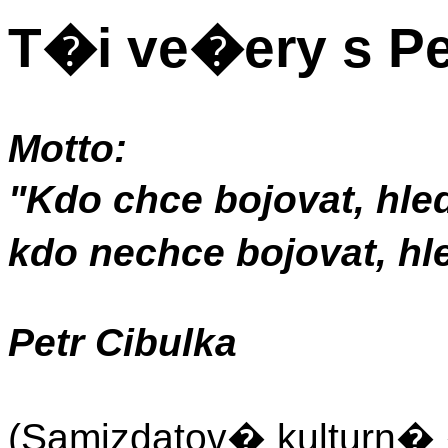
T�i ve�ery s Pe
Motto:
"Kdo chce bojovat, hl
kdo nechce bojovat, h
Petr Cibulka
(Samizdatov� kulturn�