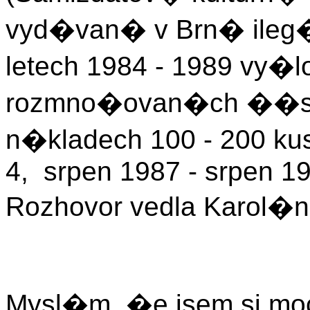
vyd�van� v Brn� ileg
letech 1984 - 1989 vy�lo
rozmno�ovan�ch ��se
n�kladech 100 - 2
4, srpen 1987 - srpen 1
Rozhovor vedla Karol
Mysl�m, �e jsem si moc