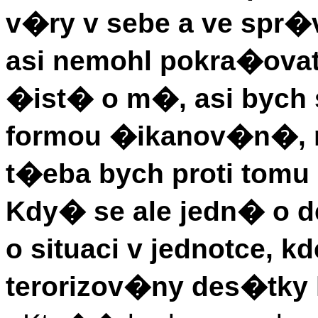
v�ry v sebe a ve spr
asi nemohl pokra�ovat;
�ist� o m�, asi bych
formou �ikanov�n�, 
t�eba bych proti tomu
Kdy� se ale jedn� o 
o situaci v jednotce, k
terorizov�ny des�tky l