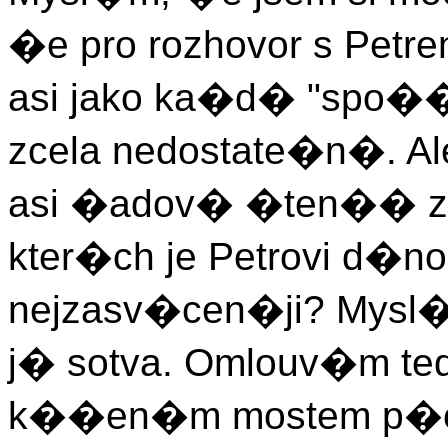
�e pro rozhovor s Petr
asi jako ka�d� "spo��
zcela nedostate�n�. Ale
asi �adov� �ten�� z
kter�ch je Petrovi d�n
nejzasv�cen�ji? Mysl
j� sotva. Omlouv�m te
k��en�m mostem p�e